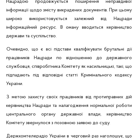
Нацрадою
продовжується поширення неправдивої
інформації щодо змісту викрадених документів. При цьому
широко використовується залежний від
Нацради
інформаційний ресурс. В оману вводиться керівництво
держави та суспільство.
Очевидно, що є всі підстави кваліфікувати брутальні дії
працівників
Нацради
по відношенню до державного
службовця, співробітника Комітету як насильницькі, такі, що
підпадають під відповідні статті Кримінального кодексу
України.
З метою захисту своїх працівників від протиправних дій
керівництва
Нацради
та налагодження нормальної роботи
центрального органу державної влади, керівництво
Комітету звернулося з позовною заявою до суду.
Держкомтелерадіо
України в черговий раз наголошує, що