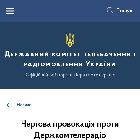
до
основного
Пошук
вмісту
Menu
Державний комітет телебачення і
радіомовлення України
Офіційний вебпортал Держкомтелерадіо
Новини
Чергова провокація проти
Держкомтелерадіо