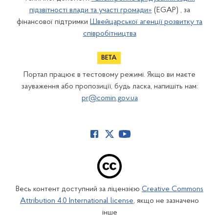
підзвітності влади та участі громади»
(EGAP) , за
фінансової підтримки
Швейцарської агенції розвитку та
співробітництва
Портал працює в тестовому режимі. Якщо ви маєте
зауваження або пропозиції, будь ласка, напишіть нам:
pr@comin.gov.ua
Весь контент доступний за ліцензією
Creative Commons
Attribution 4.0 International license
, якщо не зазначено
інше