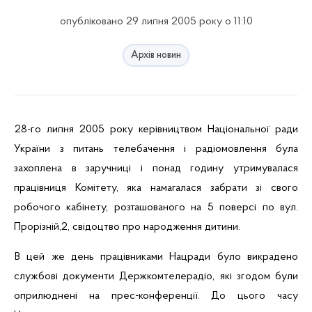
опубліковано 29 липня 2005 року о 11:10
Архів новин
28-го липня 2005 року
керівництвом Національної ради
України з питань телебачення і радіомовлення була
захоплена в заручниці і понад годину утримувалася
працівниця Комітету, яка намагалася забрати зі свого
робочого кабінету, розташованого на 5 поверсі по вул.
Прорізній,2,
свідоцтво про народження дитини.
В цей же день працівниками
Нацради
було викрадено
службові документи
Держкомтелерадіо
, які згодом були
оприлюднені на прес-конференції.
До цього часу