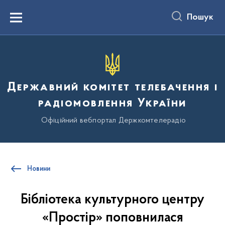
до
основного
Пошук
вмісту
Menu
Державний комітет телебачення і
радіомовлення України
Офіційний вебпортал Держкомтелерадіо
Новини
Бібліотека культурного центру
«‎Простір» поповнилася