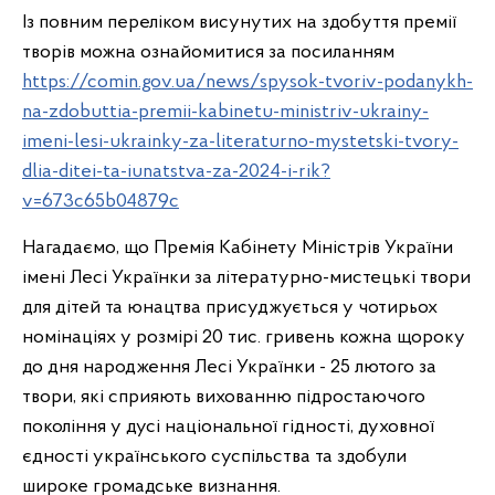
Із повним переліком висунутих на здобуття премії
творів можна ознайомитися за посиланням
https://comin.gov.ua/news/spysok-tvoriv-podanykh-
na-zdobuttia-premii-kabinetu-ministriv-ukrainy-
imeni-lesi-ukrainky-za-literaturno-mystetski-tvory-
dlia-ditei-ta-iunatstva-za-2024-i-rik?
v=673c65b04879c
Нагадаємо, що Премія Кабінету Міністрів України
імені Лесі Українки за літературно-мистецькі твори
для дітей та юнацтва присуджується у чотирьох
номінаціях у розмірі 20 тис. гривень кожна щороку
до дня народження Лесі Українки - 25 лютого за
твори, які сприяють вихованню підростаючого
покоління у дусі національної гідності, духовної
єдності українського суспільства та здобули
широке громадське визнання.