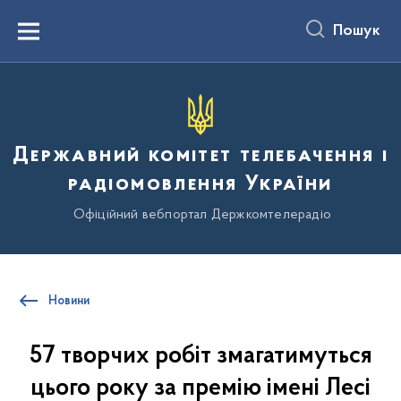
до
основного
Пошук
вмісту
Menu
Державний комітет телебачення і
радіомовлення України
Офіційний вебпортал Держкомтелерадіо
Новини
57 творчих робіт змагатимуться
цього року за премію імені Лесі