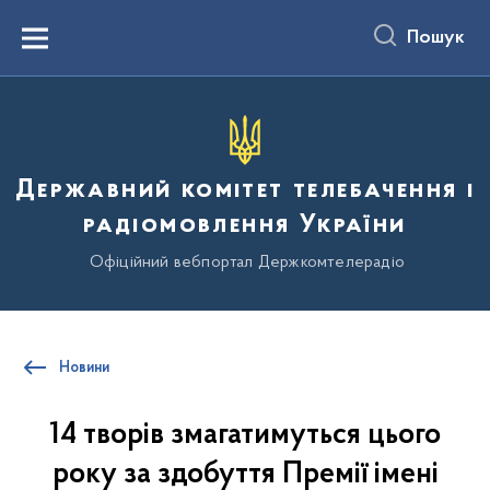
до
основного
Пошук
вмісту
Menu
Державний комітет телебачення і
радіомовлення України
Офіційний вебпортал Держкомтелерадіо
Новини
14 творів змагатимуться цього
року за здобуття Премії імені