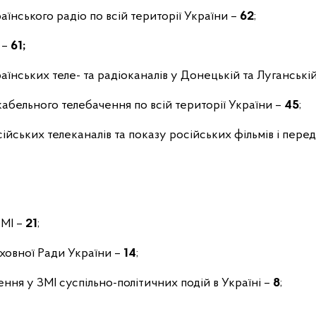
їнського радіо по всій території України –
62
;
 –
61;
аїнських теле- та радіоканалів у Донецькій та Луганські
кабельного телебачення по всій території України –
45
;
ійських телеканалів та показу російських фільмів і пере
ЗМІ –
21
;
рховної Ради України –
14
;
ення у ЗМІ суспільно-політичних подій в Україні –
8
;