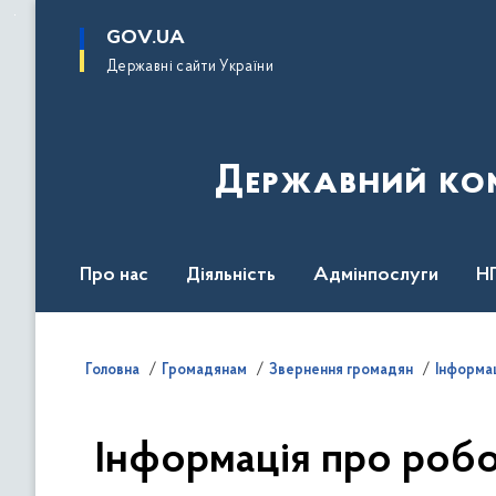
до
основного
GOV.UA
вмісту
Державні сайти України
Державний комі
Про нас
Діяльність
Адмінпослуги
Н
Головна
Громадянам
Звернення громадян
Інформац
Інформація про робот