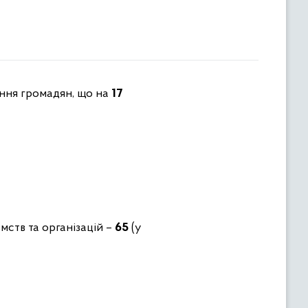
ння громадян, що на
17
мств та організацій –
65
(у