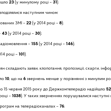
йшло
23
(у минулому році –
31
).
зподілялися наступним чином:
кованих ЗМІ –
22
(у 2014 році –
8
);
–
43
(у 2014 році –
30
);
 радіомовлення –
155
(у 2014 році –
146
);
014 році –
101
).
 складають заяви, клопотання, пропозиції, скарги, інфо
шло
10
, що на
6
звернень менше у порівнянні з минулим ро
ня по 15 червня 2015 року до Держкомтелерадіо надійшло
52
році –
1038
). У таких зверненнях порушувалися наступні 
програм на телерадіоканалах –
76
;