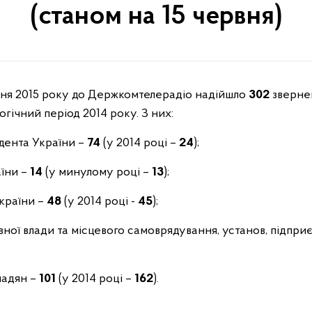
(станом на 15 червня)
ервня 2015 року до Держкомтелерадіо надійшло
302
зверне
огічний період 2014 року. З них:
идента України –
74
(у 2014 році –
24
);
аїни –
14
(у минулому році –
13
);
України –
48
(у 2014 році -
45
);
вної влади та місцевого самоврядування, установ, підприє
мадян –
101
(у 2014 році –
162
).