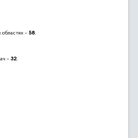
й областях –
58
;
дач –
32
;