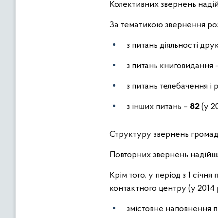
Колективних звернень наді
За тематикою звернення ро
з питань діяльності дру
з питань книговидання 
з питань телебачення і
з інших питань –
82
(у 2
Структуру звернень громадян
Повторних звернень надій
Крім того, у період з 1 січ
контактного центру (у 2014 
змістовне наповнення 