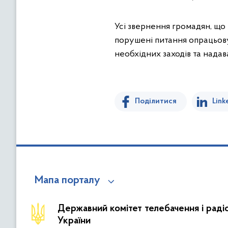
Усі звернення громадян, що
порушені питання опрацьову
необхідних заходів та надава
Поділитися
Link
Мапа порталу
Державний комітет телебачення і рад
України