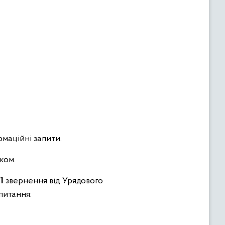
рмаційні запити.
ком.
1
звернення від Урядового
питання: