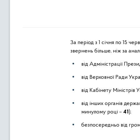
За період з 1 січня по 15 ч
звернень більше, ніж за анал
від Адміністрації През
від Верховної Ради Укр
від Кабінету Міністрів 
від інших органів держа
минулому році –
41
);
безпосередньо від гро