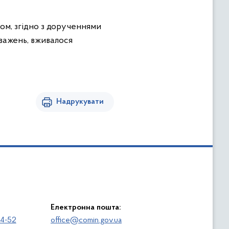
ом, згідно з дорученнями
важень, вживалося
Надрукувати
Електронна пошта:
64-52
office@comin.gov.ua