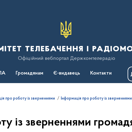
тет телебачення і радіом
Офіційний вебпортал Держкомтелерадіо
ПА
Громадянам
Є-видавець
Контакти
ія про роботу із зверненнями
Інформація про роботу із зверненням
у із зверненнями громадян 