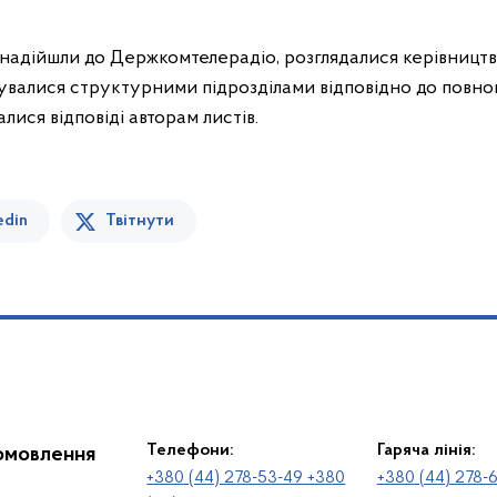
 надійшли до Держкомтелерадіо, розглядалися керівництв
валися структурними підрозділами відповідно до повно
лися відповіді авторам листів.
edin
Твітнути
Телефони:
Гаряча лінія:
іомовлення
+380 (44) 278-53-49 +380
+380 (44) 278-