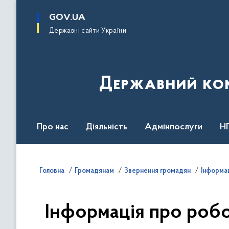
до
основного
GOV.UA
вмісту
Державні сайти України
Державний комі
Про нас
Діяльність
Адмінпослуги
Н
Головна
Громадянам
Звернення громадян
Інформац
Інформація про робот