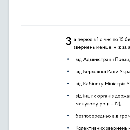
За період з 1 січня по 15 березня 2015 року до Держкомтелерадіо надійшло 138 звернень громадян, що на 12
звернень менше, ніж за а
від Адміністрації Презид
від Верховної Ради Укра
від Кабінету Міністрів Ук
від інших органів держа
минулому році – 12);
безпосередньо від громад
Колективних звернень на