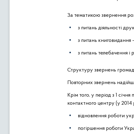
За тематикою звернення ро
з питань діяльності друк
з питань книговидання – 1
з питань телебачення і р
Структуру звернень громадян
Повторних звернень надійшл
Крім того, у період з 1 січ
контактного центру (у 2014 
відновлення роботи укра
погіршення роботи Укра