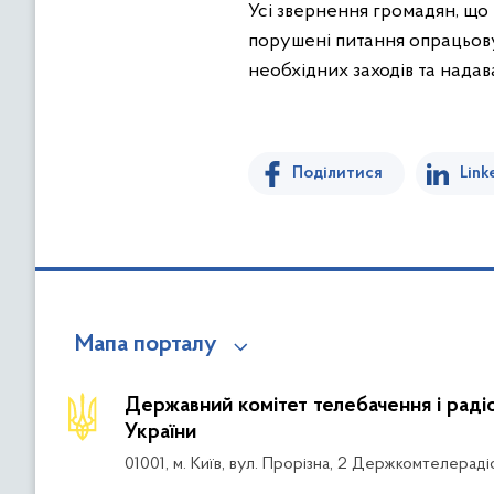
Усі звернення громадян, що
порушені питання опрацьову
необхідних заходів та надава
Поділитися
Link
Мапа порталу
Державний комітет телебачення і рад
України
01001, м. Київ, вул. Прорізна, 2 Держкомтелераді