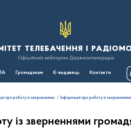
тет телебачення і радіом
Офіційний вебпортал Держкомтелерадіо
ПА
Громадянам
Є-видавець
Контакти
ія про роботу із зверненнями
Інформація про роботу із зверненням
у із зверненнями громадян