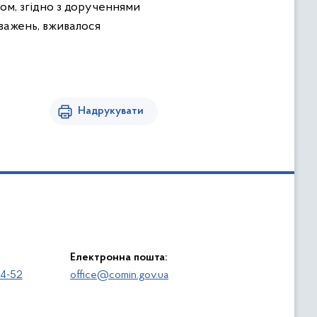
ом, згідно з дорученнями
важень, вживалося
Надрукувати
Електронна пошта:
64-52
office@comin.gov.ua