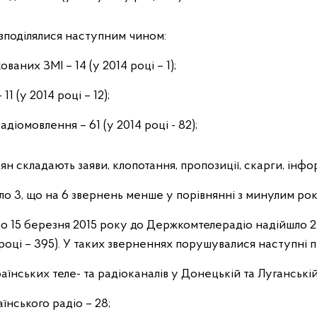
зподілялися наступним чином:
ованих ЗМІ – 14 (у 2014 році – 1);
1 (у 2014 році – 12);
адіомовлення – 61 (у 2014 році - 82);
 складають заяви, клопотання, пропозиції, скарги, інфо
о 3, що на 6 звернень менше у порівнянні з минулим рок
ня по 15 березня 2015 року до Держкомтелерадіо надійшло 
році – 395). У таких зверненнях порушувалися наступні п
їнських теле- та радіоканалів у Донецькій та Луганській
їнського радіо – 28;