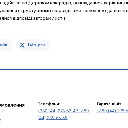
 надійшли до Держкомтелерадіо, розглядалися керівництв
валися структурними підрозділами відповідно до повно
лися відповіді авторам листів.
edin
Твітнути
Телефони:
Гаряча лінія:
іомовлення
+380 (44) 278-53-49 +380
+380 (44) 278-
(44) 239-63-89
о