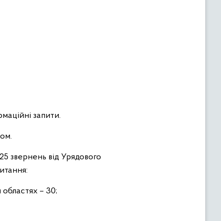
рмаційні запити.
ом.
225 звернень від Урядового
итання:
 областях – 30;