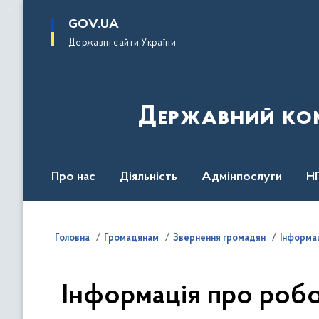
до
основного
GOV.UA
вмісту
Державні сайти України
Державний комі
Про нас
Діяльність
Адмінпослуги
Н
Головна
Громадянам
Звернення громадян
Інформац
Інформація про робот