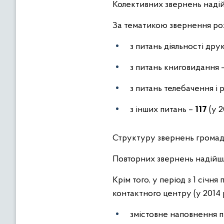
Колективних звернень наді
За тематикою звернення ро
з питань діяльності дру
з питань книговидання 
з питань телебачення і
з інших питань –
117
(у 2
Структуру звернень громадян
Повторних звернень надій
Крім того, у період з 1 січ
контактного центру (у 2014 
змістовне наповнення 