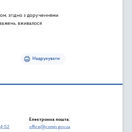
ом, згідно з дорученнями
важень, вживалося
Надрукувати
Електронна пошта:
64-52
office@comin.gov.ua