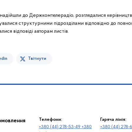
 надійшли до Держкомтелерадіо, розглядалися керівництв
валися структурними підрозділами відповідно до повно
лися відповіді авторам листів.
edin
Твітнути
Телефони:
Гаряча лінія:
іомовлення
+380 (44) 278-53-49 +380
+380 (44) 278-