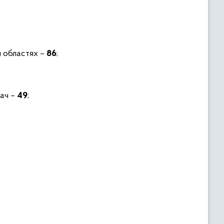
й областях –
86
;
дач –
49
;