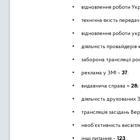
відновлення роботи Укра
технічна якість передач
відновлення роботи укр
діяльність провайдерів 
заборона трансляції рос
реклама у ЗМІ –
37
;
видавнича справа
– 28;
діяльність друкованих 
трансляція засідань Ве
необ’єктивність висвітл
інші питання –
123
.