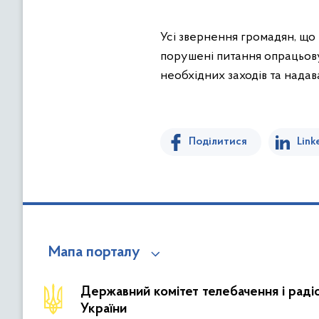
Усі звернення громадян, що
порушені питання опрацьову
необхідних заходів та надава
Поділитися
Link
Мапа порталу
Державний комітет телебачення і рад
України