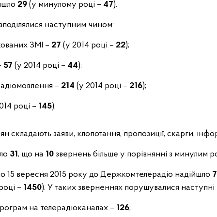
йшло
29
(у минулому році –
47
).
зподілялися наступним чином:
кованих ЗМІ –
27
(у 2014 році –
22
);
–
57
(у 2014 році –
44
);
 радіомовлення –
214
(у 2014 році –
216
);
014 році –
145
).
 складають заяви, клопотання, пропозиції, скарги, інфо
шло
31
, що на
10
звернень більше у порівнянні з минулим р
ня по 15 вересня 2015 року до Держкомтелерадіо надійшло
7
році –
1450
). У таких зверненнях порушувалися наступні 
програм на телерадіоканалах –
126
;