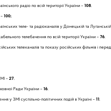
їнського радіо по всій території України –
108
;
 –
100;
аїнських теле- та радіоканалів у Донецькій та Луганські
кабельного телебачення по всій території України –
76
;
ійських телеканалів та показу російських фільмів і пере
ЗМІ –
27
;
рховної Ради України –
16
;
ення у ЗМІ суспільно-політичних подій в Україні –
11
;