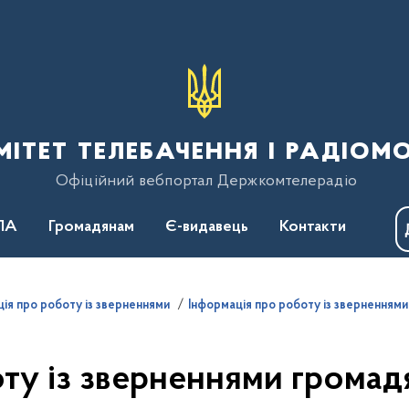
тет телебачення і радіом
Офіційний вебпортал Держкомтелерадіо
ПА
Громадянам
Є-видавець
Контакти
ія про роботу із зверненнями
Інформація про роботу із зверненням
у із зверненнями громадян