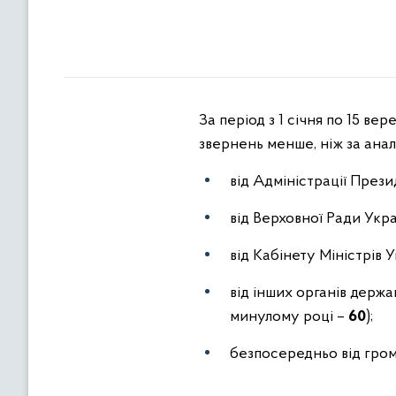
За період з 1 січня по 15 в
звернень менше, ніж за анал
від Адміністрації През
від Верховної Ради Укр
від Кабінету Міністрів 
від інших органів держа
минулому році –
60
);
безпосередньо від гро