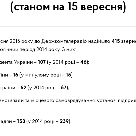
(станом на 15 вересня)
ересня 2015 року до Держкомтелерадіо надійшло
415
зверн
огічний період 2014 року. З них:
идента України –
107
(у 2014 році –
46
);
аїни –
16
(у минулому році –
15
);
України –
62
(у 2014 році –
67
);
вної влади та місцевого самоврядування, установ, підприє
мадян –
153
(у 2014 році –
239
).