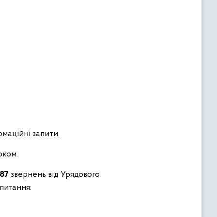
рмаційні запити.
оком.
87
звернень від Урядового
питання: