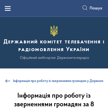
до
основного
Пошук
вмісту
Menu
Державний комітет телебачення і
радіомовлення України
Офіційний вебпортал Держкомтелерадіо
Інформація про роботу із зверненнями громадян у Держкомте
Інформація про роботу із
зверненнями громадян за 8