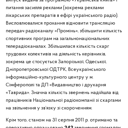
випуск видань за програмою «Українська книга» і
питання засилля реклами (зокрема реклами
лікарських препаратів в ефірі українського радіо).
Висловлювалися прохання відновити трансляцію
передач радіоканалу «Промінь», збільшити кількість
спортивних програм на загальнонаціональних
телерадіоканалах. Збільшилася кількість скарг
трудових колективів на діяльність керівників,
зокрема це стосується Запорізької, Одеської,
Дніпропетровської ОДТРК, Всеукраїнського
інформаційно-культурного центру у м.
Сімферополі та ДП «Видавництво і друкарня
«Таврида». Значна кількість звернень надійшла від
працівників Національної радіокомпанії зі скаргами
на звільнення у зв’язку зі скороченням.
Крім того, станом на 31 серпня 2011 р. отримано та
оперативно опрацьовано
242
звернення громадян,