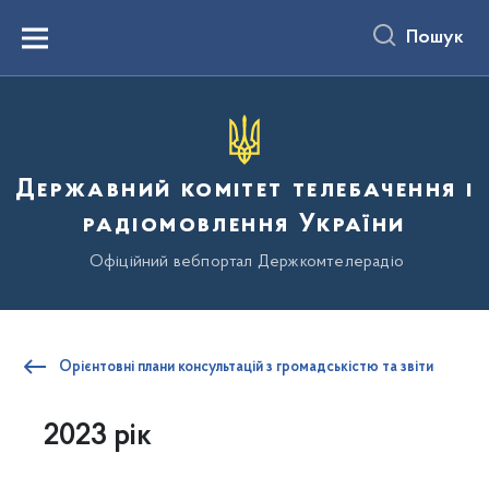
до
основного
Пошук
вмісту
Menu
Державний комітет телебачення і
радіомовлення України
Офіційний вебпортал Держкомтелерадіо
Орієнтовні плани консультацій з громадськістю та звіти
2023 рік