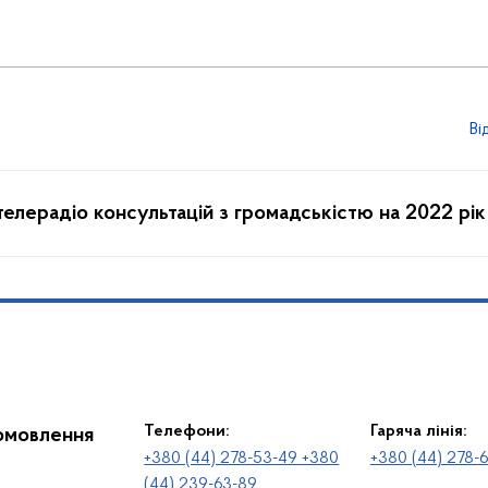
Ві
ня Держкомтелерадіо консультацій з громадськістю на 2022 рік
Телефони:
Гаряча лінія:
іомовлення
+380 (44) 278-53-49 +380
+380 (44) 278-
(44) 239-63-89