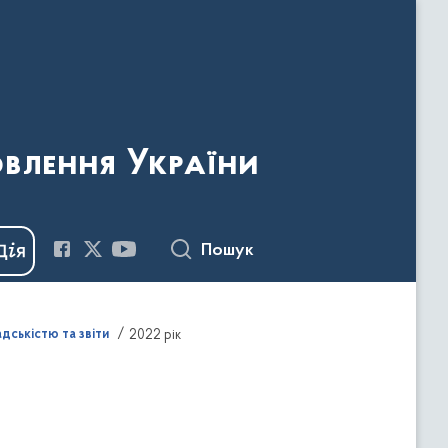
овлення України
Пошук
адськістю та звіти
2022 рік