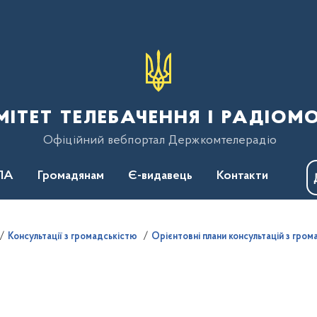
тет телебачення і радіом
Офіційний вебпортал Держкомтелерадіо
ПА
Громадянам
Є-видавець
Контакти
Консультації з громадськістю
Орієнтовні плани консультацій з гром