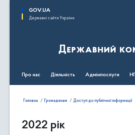
до
основного
GOV.UA
вмісту
Державні сайти України
Державний комі
Про нас
Діяльність
Адмінпослуги
Н
Головна
Громадянам
Доступ до публічної інформації
2022 рік