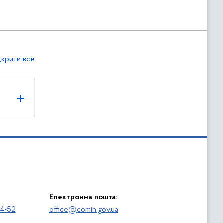
дкрити все
Електронна пошта:
64-52
office@comin.gov.ua