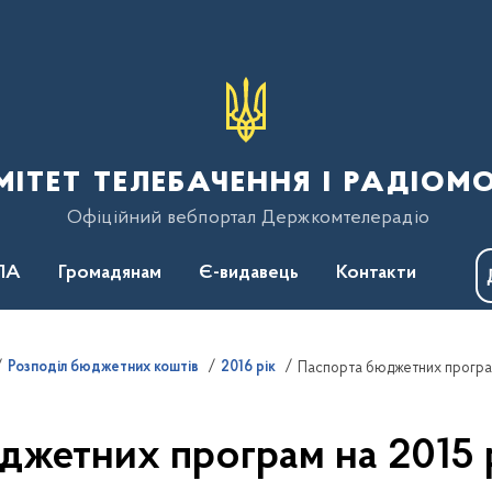
тет телебачення і радіом
Офіційний вебпортал Держкомтелерадіо
ПА
Громадянам
Є-видавець
Контакти
Розподіл бюджетних коштів
2016 рік
Паспорта бюджетних програм 
жетних програм на 2015 р