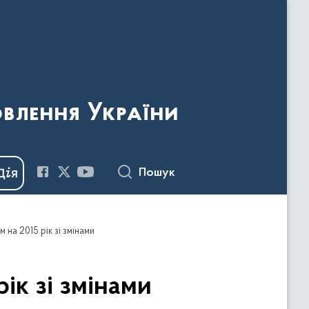
овлення України
Пошук
на 2015 рік зі змінами
ік зі змінами