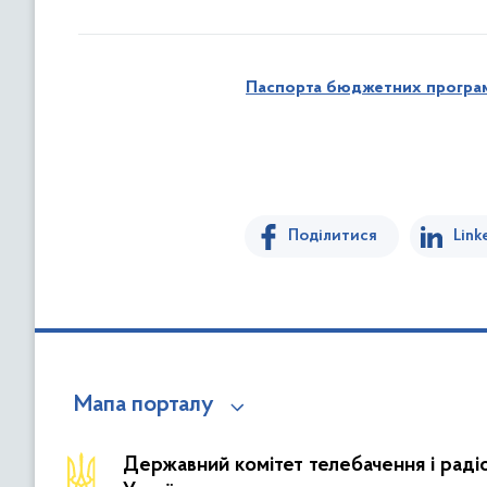
Паспорта бюджетних програм 
Поділитися
Link
Мапа порталу
Державний комітет телебачення і рад