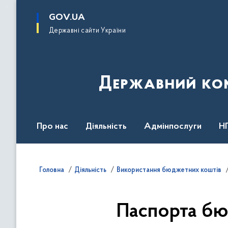
до
основного
GOV.UA
вмісту
Державні сайти України
Державний комі
Про нас
Діяльність
Адмінпослуги
Н
Головна
Діяльність
Використання бюджетних коштів
Паспорта бюд