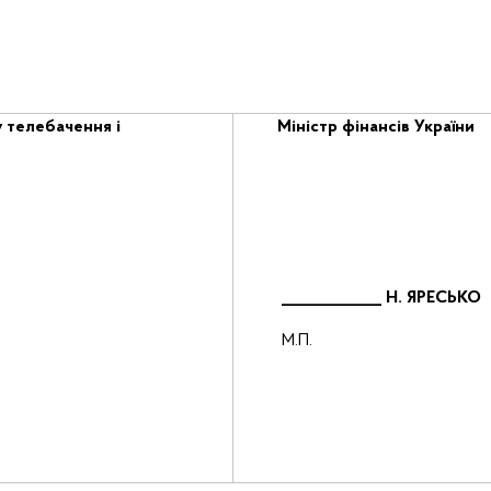
 телебачення і
Міністр фінансів України
_____________
Н. ЯРЕСЬКО
М.П.