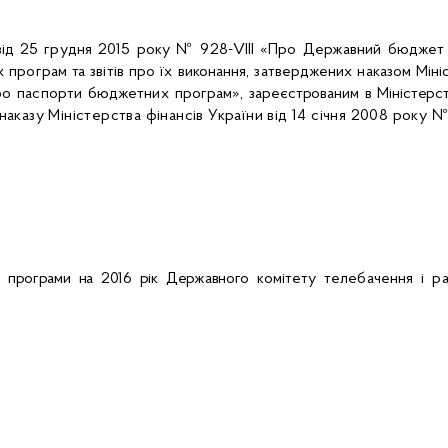
 від 25 грудня 2015 року № 928-
VIII
«Про Державний бюджет У
програм та звітів про їх виконання, затверджених наказом Мініс
ро паспорти бюджетних програм»,
зареєстрованим в Міністерст
аказу Міністерства фінансів України від 14 січня 2008 року № 1
 програми на 201
6
рік Державного
комітету телебачення і р