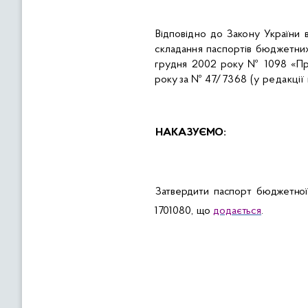
Відповідно до Закону України
складання паспортів бюджетних 
грудня 2002 року № 1098 «П
року за №
47/7368 (у редакції н
НАКАЗУЄМО:
Затвердити паспорт бюджетної
170108
0
,
що
додається
.