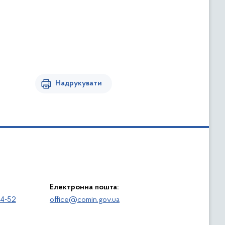
Надрукувати
Електронна пошта:
64-52
office@comin.gov.ua