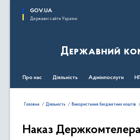
до
основного
GOV.UA
вмісту
Державні сайти України
Державний комі
Про нас
Діяльність
Адмінпослуги
Н
Головна
Діяльність
Використання бюджетних коштів
Наказ Держкомтелерад