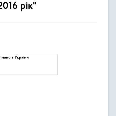
016 рік"
інансів України