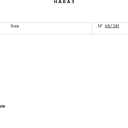
Н А К А З
Київ
№
68/381
рік