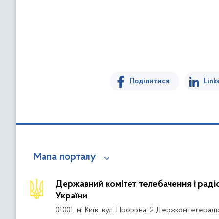
Поділитися
Link
Мапа порталу
Державний комітет телебачення і рад
України
01001, м. Київ, вул. Прорізна, 2 Держкомтелераді