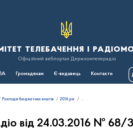
тет телебачення і радіом
Офіційний вебпортал Держкомтелерадіо
ПА
Громадянам
Є-видавець
Контакти
Розподіл бюджетних коштів
2016 рік
іо від 24.03.2016 № 68/