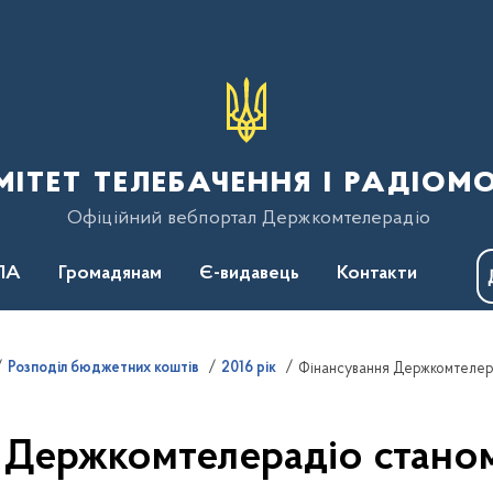
тет телебачення і радіом
Офіційний вебпортал Держкомтелерадіо
ПА
Громадянам
Є-видавець
Контакти
Розподіл бюджетних коштів
2016 рік
Фінансування Держкомтелера
Держкомтелерадіо станом