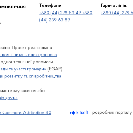
Телефони:
Гаряча лінія:
іомовлення
+380 (44) 278-53-49 +380
+380 (44) 278-
(44) 239-63-89
о
раїни. Проєкт реалізовано
твом з питань електронного
одної технічної допомоги
лади та участі громади»
(EGAP)
ї розвитку та співробітництва
 маєте зауваження або
n.gov.ua
розробник порталу
e Commons Attribution 4.0