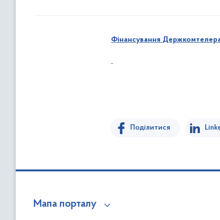
Фінансування
Держкомтелера
Поділитися
Link
Мапа порталу