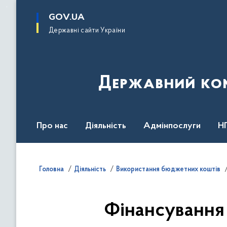
до
основного
GOV.UA
вмісту
Державні сайти України
Державний комі
Про нас
Діяльність
Адмінпослуги
Н
Головна
Діяльність
Використання бюджетних коштів
Фінансування 