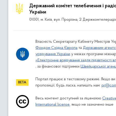
Державний комітет телебачення і рад
України
01001, м. Київ, вул. Прорізна, 2 Держкомтелераді
Власність Секретаріату Кабінету Міністрів Ук
Фондом Східна Європа
та
Державним агентс
урядування України
у межах програми міжнар
«Електронне врядування задля підзвітності в
, за фінансової підтримки
Швейцарської агенці
Портал працює в тестовому режимі. Якщо ви
пропозиції, будь ласка, напишіть нам:
pr@comi
Весь контент доступний за ліцензією
Creativ
International license
, якщо не зазначено інше