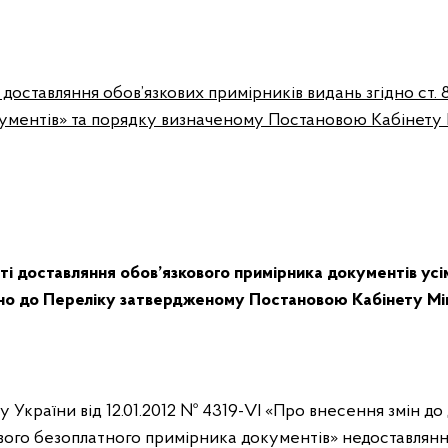
доставляння обов’язкових примірників видань згідно ст. 
ументів» та порядку визначеному Постановою Кабінету М
і доставляння обов’язкового примірника документів ус
но до
Переліку
затвердженому Постановою Кабінету Міні
у України від 12.01.2012 № 4319-VI «Про внесення змін до
вого безоплатного примірника документів» недоставлян