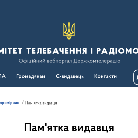
тет телебачення і радіом
Офіційний вебпортал Держкомтелерадіо
ПА
Громадянам
Є-видавець
Контакти
примірник
Пам'ятка видавця
Пам'ятка видавця