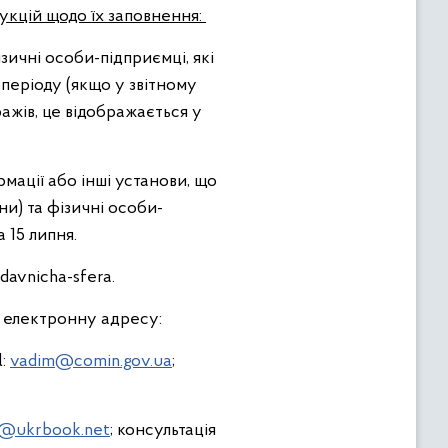
рукцій щодо їх заповнення:
зичні особи-підприємці, які
 періоду (якщо у звітному
ажів, це відображається у
мації або інші установи, що
ни) та фізичні особи-
 15 липня.
davnicha-sfera.
о електронну адресу:
l:
vadim@comin.gov.ua
;
e@ukrbook.net
; консультація