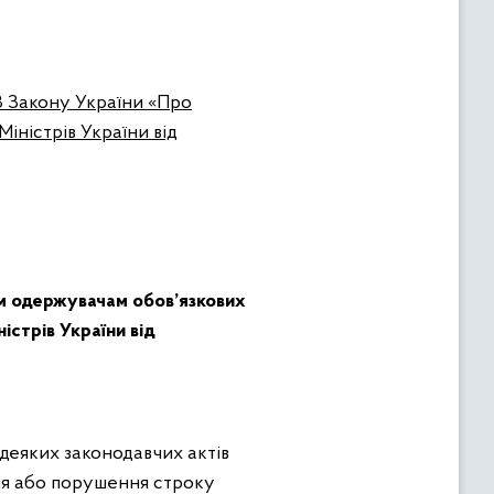
8 Закону України «Про
іністрів України від
ім
одержувачам обов’язкових
стрів України від
 деяких законодавчих актів
ня або порушення строку