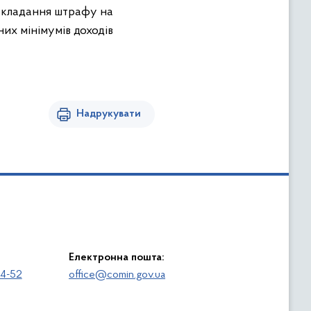
накладання штрафу на
них мінімумів доходів
Надрукувати
Електронна пошта:
64-52
office@comin.gov.ua