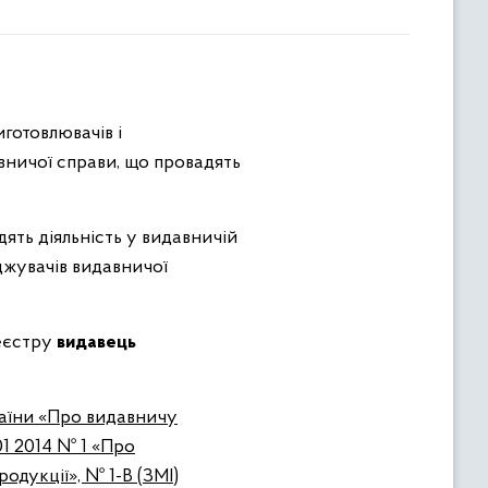
готовлювачів і
вничої справи, що провадять
ть діяльність у видавничій
джувачів видавничої
реєстру
видавець
країни «Про видавничу
01 2014 № 1 «Про
одукції», № 1-В (ЗМІ)