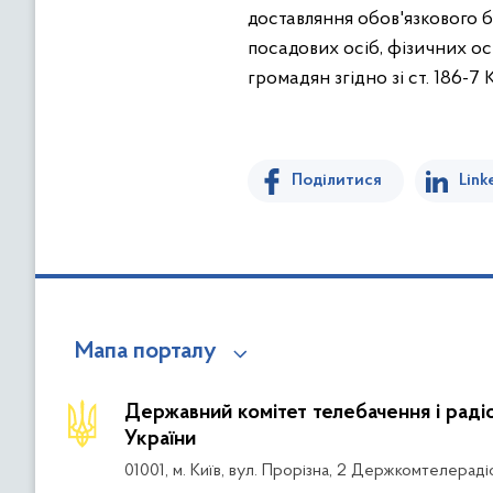
доставляння обов'язкового 
посадових осіб, фізичних ос
громадян згідно зі ст. 186-7
Поділитися
Link
Мапа порталу
Державний комітет телебачення і рад
України
01001, м. Київ, вул. Прорізна, 2 Держкомтелераді