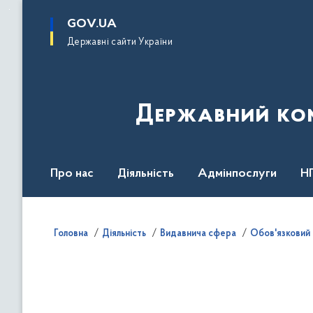
до
основного
GOV.UA
вмісту
Державні сайти України
Державний комі
Про нас
Діяльність
Адмінпослуги
Н
Головна
Діяльність
Видавнича сфера
Обов'язковий 