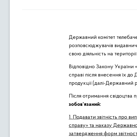
Державний комітет телебаче
розповсюджувачів видавничої
свою діяльність на території
Відповідно Закону України 
справі після внесення їх до
продукції (далі-Державний р
Після отримання свідоцтва
зобов’язаний:
1. Подавати звітність про в
справу» та наказу Державног
затвердження форм звітності 