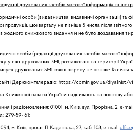
 продукції друкованих засобів масової інформації» та інст
ридичні особи (видавництва, видавничі організації) та фі
 продукції, щокварталу не пізніше 5 числа після звітного
ив жодного книжкового видання й не було доздавання тир
дичні особи (редакції друкованих засобів масової інфор
ку у світ друкованих ЗМІ, розташовані на території Украї
ипуск друкованих ЗМІ кожні півроку не пізніше 15 січня та
йті Держкомтелерадіо: https://comin.gov.ua/diyalnist/vi
та Книжкової палати України надсилають на поштову аб
я і радіомовлення: 01001, м. Київ, вул. Прорізна, 2, e-mai
.: 279-59- 61;
4, м. Київ, просп. Л. Каденюка, 27, каб. 103, e-mail:
offic