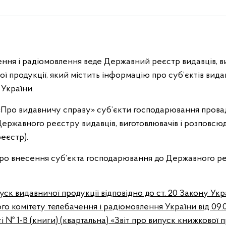
ння і радіомовлення веде Державний реєстр видавців, ви
 продукції, який містить інформацію про суб’єктів вида
 України.
«Про видавничу справу» суб’єкти господарювання провадя
 Державного реєстру видавців, виготовлювачів і розповсю
еєстр).
 про внесення суб’єкта господарювання до Державного 
ипуск видавничої продукції відповідно до ст. 20 Закону У
о комітету телебачення і радіомовлення України від 09.
№ 1-В (книги) (квартальна) «Звіт про випуск книжкової пр