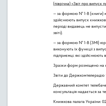
(піврічна) «Звіт про випуск
— за формою № 1-В (книги) ю
здійснюють випуск книжкової
періоді видавець не випуст
звіті);
— за формою № 1-В (ЗМІ) юри
виконують їх функції з випус
підприємці, які здійснюють в
Зразки форм розміщено на са
Звіти до Держкомтелерадіо 
Державний комітет телебаченн
консультація надається за тел
Книжкова палата України: 0209