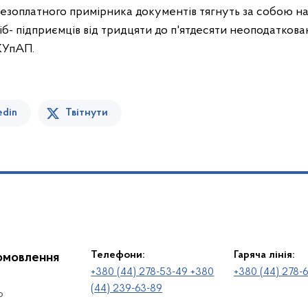
безоплатного примірника документів тягнуть за собою 
іб- підприємців від тридцяти до п'ятдесяти неоподаткова
 КУпАП.
edin
Твітнути
Телефони:
Гаряча лінія:
іомовлення
+380 (44) 278-53-49 +380
+380 (44) 278-
(44) 239-63-89
о