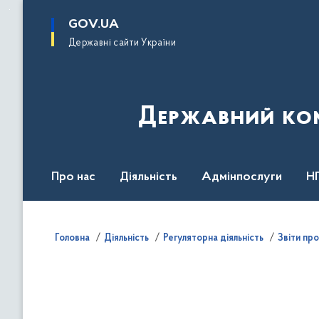
до
основного
GOV.UA
вмісту
Державні сайти України
Державний комі
Про нас
Діяльність
Адмінпослуги
Н
Головна
Діяльність
Регуляторна діяльність
Звіти пр