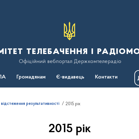
тет телебачення і радіом
Офіційний вебпортал Держкомтелерадіо
ПА
Громадянам
Є-видавець
Контакти
о відстеження результативності
2015 рік
2015 рік