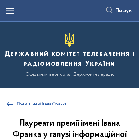
до
основного
Пошук
вмісту
Menu
Державний комітет телебачення і
радіомовлення України
Офіційний вебпортал Держкомтелерадіо
Премія імені Івана Франка
Лауреати премії імені Івана
Франка у галузі інформаційної