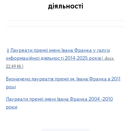
діяльності
Лауреати премії імені Івана Франка у галузі
інформаційної діяльності 2014-2025 років
( .docx ,
22.49 Кб )
Визначено лауреатів премії ім. Івана Франка в 2011
році
Лауреати премії імені Івана Франка 2004 -2010
роки