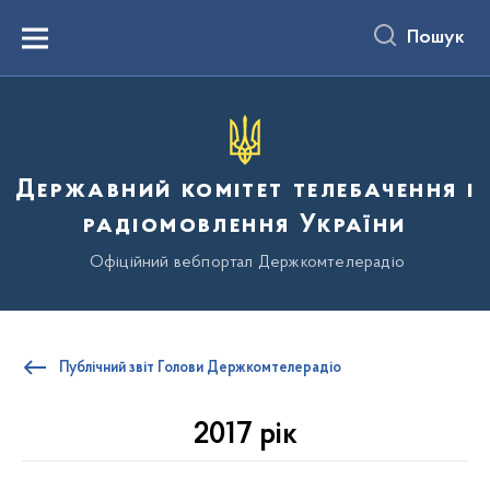
до
основного
Пошук
вмісту
Menu
Державний комітет телебачення і
радіомовлення України
Офіційний вебпортал Держкомтелерадіо
Публічний звіт Голови Держкомтелерадіо
2017 рік