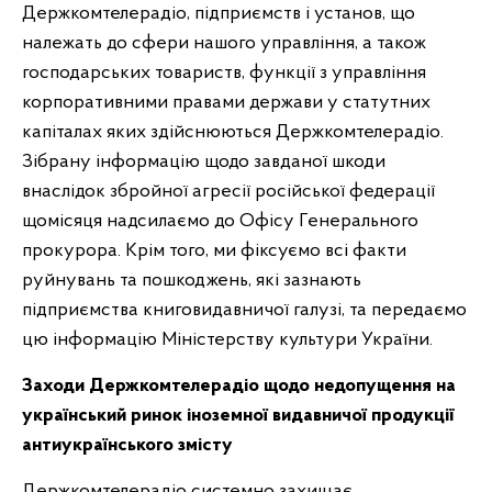
Держкомтелерадіо, підприємств і установ, що
належать до сфери нашого управління, а також
господарських товариств, функції з управління
корпоративними правами держави у статутних
капіталах яких здійснюються Держкомтелерадіо.
Зібрану інформацію щодо завданої шкоди
внаслідок збройної агресії російської федерації
щомісяця надсилаємо до Офісу Генерального
прокурора. Крім того, ми фіксуємо всі факти
руйнувань та пошкоджень, які зазнають
підприємства книговидавничої галузі, та передаємо
цю інформацію Міністерству культури України.
Заходи Держкомтелерадіо щодо недопущення на
український ринок іноземної видавничої продукції
антиукраїнського змісту
Держкомтелерадіо системно захищає