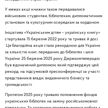
У межах акції книжки також передавалися
військовим, студентам, бібліотекам, дипломатичним
установам та культурним осередкам за кордоном.
Ініціатива «Українським дітям – українську книгу»
стартувала 15 березня 2022 року та триває й досі.
Ця благодійна акція стала рекордною для України
за кількістю книг, переданих до бібліотек і шкіл
України. 25 березня 2025 року Держкомтелерадіо
був відзначений дипломом, який підтверджує цей
рекорд, на підсумковій пресконференції за участі
представників влади, видавничого бізнесу та
громадськості.
Протягом 2025 року тривало поповнення фондів
українських бібліотек на заміну російськомовної
літератури. За кордоном продовжувалася робота з