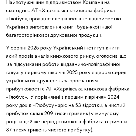
Найпотужнішим підприємством Компанії на
сьогодні є АТ «Харківська книжкова фабрика
«Глобус», провідне спеціалізоване підприємство
України з виготовлення книг і будь-якої іншої
багатосторінкової друкованої продукції.
У серпні 2025 року Український інститут книги,
який провів аналіз книжкового ринку, оголосив, що
за підсумками роботи видавничо-поліграфічної
галузі у першому півріччі 2025 року лідером серед
українських друкарень за зростанням
прибутковості є АТ «Харківська книжкова фабрика
«Глобус». У порівнянні з першим півріччям 2024
року дохід «Глобусу» зріс на 53 відсотки, а чистий
прибуток склав 209 тисяч гривень (у минулому
році за цей же період книжкова фабрика отримала
37 тисяч гривень чистого прибутку).