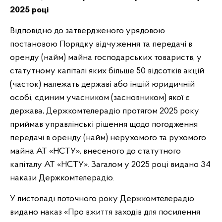
2025 році
Відповідно до затвердженого урядовою
постановою Порядку відчуження та передачі в
оренду (найм) майна господарських товариств, у
статутному капіталі яких більше 50 відсотків акцій
(часток) належать державі або іншій юридичній
особі, єдиним учасником (засновником) якої є
держава, Держкомтелерадіо протягом 2025 року
приймав управлінські рішення щодо погодження
передачі в оренду (найм) нерухомого та рухомого
майна АТ «НСТУ», внесеного до статутного
капіталу АТ «НСТУ». Загалом у 2025 році видано 34
накази Держкомтелерадіо.
У листопаді поточного року Держкомтелерадіо
видано наказ «Про вжиття заходів для посилення