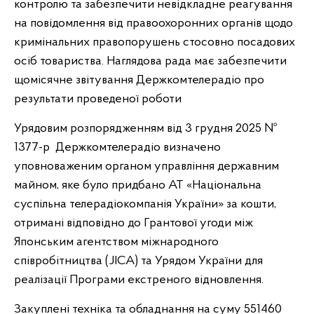
контролю та забезпечити невідкладне реагування
на повідомлення від правоохоронних органів щодо
кримінальних правопорушень стосовно посадових
осіб товариства. Наглядова рада має забезпечити
щомісячне звітування Держкомтелерадіо про
результати проведеної роботи
Урядовим розпорядженням від 3 грудня 2025 №
1377-р Держкомтелерадіо визначено
уповноваженим органом управління державним
майном, яке було придбано АТ «Національна
суспільна телерадіокомпанія України» за кошти,
отримані відповідно до Грантової угоди між
Японським агентством міжнародного
співробітництва (JICA) та Урядом України
для
реалізації Програми екстреного відновлення.
Закуплені техніка та обладнання на суму 551460