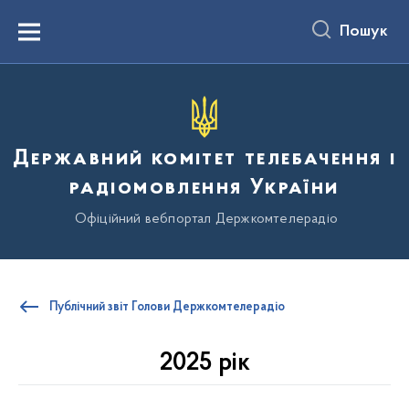
до
основного
Пошук
вмісту
Menu
Державний комітет телебачення і
радіомовлення України
Офіційний вебпортал Держкомтелерадіо
Публічний звіт Голови Держкомтелерадіо
2025 рік