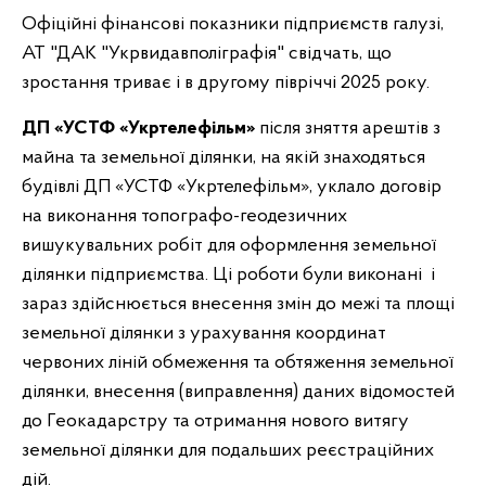
Офіційні фінансові показники підприємств галузі,
АТ "ДАК "Укрвидавполіграфія" свідчать, що
зростання триває і в другому півріччі 2025 року.
ДП «УСТФ «Укртелефільм»
після зняття арештів з
майна та земельної ділянки, на якій знаходяться
будівлі ДП «УСТФ «Укртелефільм», уклало договір
на виконання топографо-геодезичних
вишукувальних робіт для оформлення земельної
ділянки підприємства. Ці роботи були виконані і
зараз здійснюється внесення змін до межі та площі
земельної ділянки з урахування координат
червоних ліній обмеження та обтяження земельної
ділянки, внесення (виправлення) даних відомостей
до Геокадарстру та отримання нового витягу
земельної ділянки для подальших реєстраційних
дій.