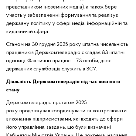
представником іноземних медіа), а також бере
участь у забезпеченні формування та реалізує
державну політику у сфері медіа, інформаційній та
видавничій сфері.
Станом на 30 грудня 2025 року штатна чисельність
працівників Держкомтелерадіо складає 83 штатні
одиниці. Фактично працює – 73 особи, двоє
державних службовців служить в ЗСУ.
Діяльність Держкомтелерадіо під час воєнного
стану
Держкомтелерадіо
протягом 2025
року
продовжував координувати та контролювати
виконання підприємствами, які входять до сфери
його управління, завдань, що були визначені
Кабінетом Міністрів України. Це, зокрема, надання