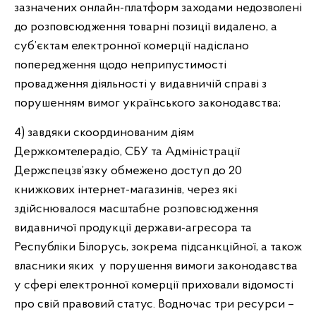
зазначених онлайн-платформ заходами недозволені
до розповсюдження товарні позиції видалено, а
суб’єктам електронної комерції надіслано
попередження щодо неприпустимості
провадження діяльності у видавничій справі з
порушенням вимог українського законодавства;
4) завдяки скоординованим діям
Держкомтелерадіо, СБУ та Адміністрації
Держспецзв’язку обмежено доступ до 20
книжкових інтернет-магазинів, через які
здійснювалося масштабне розповсюдження
видавничої продукції держави-агресора та
Республіки Білорусь, зокрема підсанкційної, а також
власники яких у порушення вимоги законодавства
у сфері електронної комерції приховали відомості
про свій правовий статус. Водночас три ресурси –