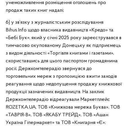
унеможливлення розміщення оголошень про
продаж таких книг надалі;
6) у зв’язку з журналістським розслідування
Bihus.Info щодо власника видавництв «Кредо» та
«Бебі Бук», який у січні 2025 року зареєструвався в
тимчасово окупованому Донецьку як підприємець
з видом діяльності «Торгівля книгами і газетами»,
скориставшись для цього паспортом громадянина
росії, Держкомтелерадіо звернувся до
торговельних мереж з пропозицією вжити заходів
реагування щодо недопущення продажу книжкової
продукції зазначених видавництв. На заклик
Держкомтелерадіо відреагували Маркетплейс
ROZETKA.UA, ТОВ «Книжкова мережа Буква», ТОВ
«ТАВРІЯ-В», ТОВ «ЯКАБУ ТРЕЙД», ТОВ «Ашан
Україна Гіпермаркет» та ТОВ «Книгарня «Є»;