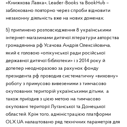
«Книжкова Лавка», Leader-Books та BookHub –
заблоковано повторно через спроби відновити
незаконну діяльність вже на нових доменах;
5) припинено розповсюдження 8 українськими
інтернет-магазинами дитячої літератури авторства
громадянина рф Усачова Андрія Олексійовича,
який є головою «опікунської ради російської
державної дитячої бібліотеки» і з 2014 року й
дотепер неодноразово за рахунок фонду
президента рф проводив систематичну «виховну»
роботу з примусово вивезеними з тимчасово
окупованих територій українськими дітьми, а
також приїздив з цією метою на тимчасово
окуповані території Луганської та Донецької
областей. Крім того, адміністрацією платформи
OLX.UA налаштовано ряд технічних параметрів для