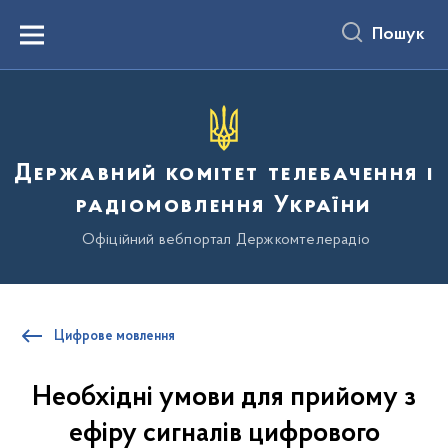
до
основного
Пошук
вмісту
Menu
Державний комітет телебачення і
радіомовлення України
Офіційний вебпортал Держкомтелерадіо
Цифрове мовлення
Необхідні умови для прийому з
ефіру сигналів цифрового