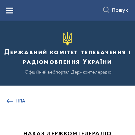
до
основного
Пошук
вмісту
Menu
Державний комітет телебачення і
радіомовлення України
Офіційний вебпортал Держкомтелерадіо
НПА
НАКАЗ ДЕРЖКОМТЕЛЕРАДІО