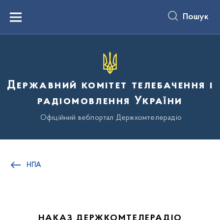
до
основного
Пошук
вмісту
Menu
Державний комітет телебачення і
радіомовлення України
Офіційний вебпортал Держкомтелерадіо
НПА
НАКАЗ ДЕРЖКОМТЕЛЕРАДІО