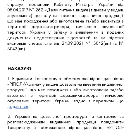
справу», постанови Кабінету Міністрів України від
05.04.2017 № 262 «Деякі питання видачі (відмови у видачі,
анулювання) дозволу на ввезення видавничої продукції,
що має походження або виготовлена та/або ввозиться з
території держави-агресора, тимчасово окупованої
території України у зв’язку з виявленням в поданих
документах недостовірних відомостей та на підставі
висновків спеціалістів від 24.09.2021 № 3042(вп) та №
3043(вп)
НАКАЗУЮ:
1. Відмовити Товариству з обмеженою відповідальністю
«РІПОЛ-Україна» у видачі дозволів на ввезення видавничої
продукції, що має походження або виготовлена та/або
ввозиться з території держави-агресора, тимчасово
окупованої території України, згідно з переліком, що
додається
.
2. Управлінню дозвільної процедури та контролю за
розповсюдженням видавничої продукції повідомити
Товариству з обмеженою відповідальністю «РІПОЛ-