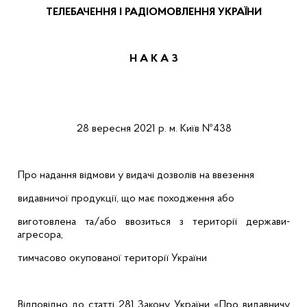
ТЕЛЕБАЧЕННЯ
І
РАДІОМОВЛЕННЯ
УКРАЇНИ
Н А К А
З
28 вересня
2021 р.
м.
Київ
№438
Про надання відмови у видачі дозволів на ввезення
видавничої продукції, що має походження або
виготовлена та/або ввозиться з території держави-
агресора,
тимчасово окупованої території України
Відповідно до статті 281 Закону України «Про видавничу