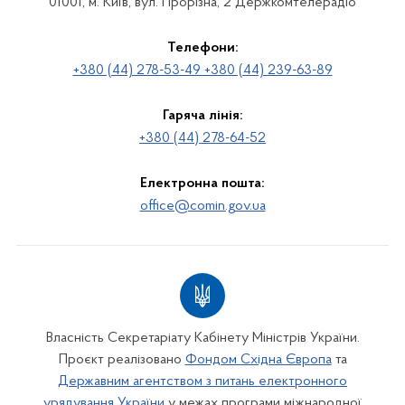
01001, м. Київ, вул. Прорізна, 2 Держкомтелерадіо
Телефони:
+380 (44) 278-53-49 +380 (44) 239-63-89
Гаряча лінія:
+380 (44) 278-64-52
Електронна пошта:
office@comin.gov.ua
Власність Секретаріату Кабінету Міністрів України.
Проєкт реалізовано
Фондом Східна Європа
та
Державним агентством з питань електронного
урядування України
у межах програми міжнародної