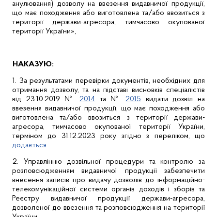
анулювання) дозволу на ввезення видавничої продукції,
що має походження або виготовлена та/або ввозиться з
території держави-агресора, тимчасово окупованої
території України»,
НАКАЗУЮ:
1. За результатами перевірки документів, необхідних для
отримання дозволу, та на підставі висновків спеціалістів
від 23.10.2019 №
2014
та №
2015
видати дозвіл на
ввезення видавничої продукції, що має походження або
виготовлена та/або ввозиться з території держави-
агресора, тимчасово окупованої території України,
терміном до 31.12.2023 року згідно з переліком, що
додається
.
2. Управлінню дозвільної процедури та контролю за
розповсюдженням видавничої продукції забезпечити
внесення записів про видачу дозволів до інформаційно-
телекомунікаційної системи органів доходів і зборів та
Реєстру видавничої продукції держави-агресора,
дозволеної до ввезення та розповсюдження на території