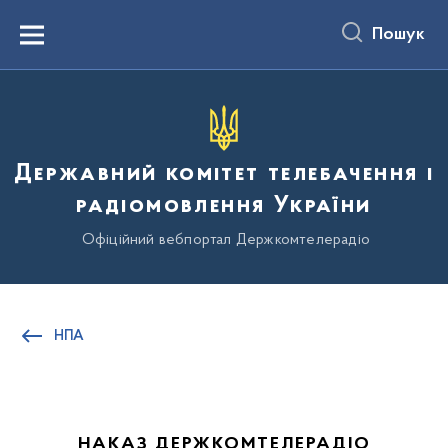
до
основного
Пошук
вмісту
Menu
Державний комітет телебачення і
радіомовлення України
Офіційний вебпортал Держкомтелерадіо
НПА
НАКАЗ ДЕРЖКОМТЕЛЕРАДІО