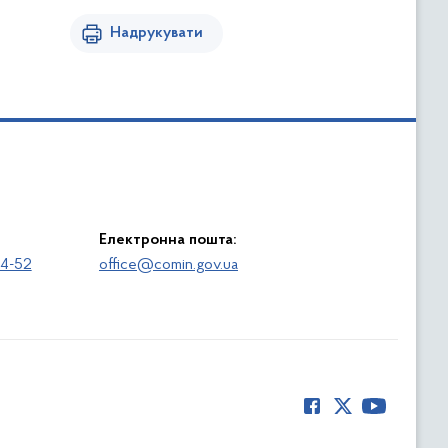
Надрукувати
Електронна пошта:
64-52
office@comin.gov.ua