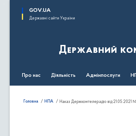
до
основного
GOV.UA
вмісту
Державні сайти України
Державний комі
Про нас
Діяльність
Адмінпослуги
Н
Головна
НПА