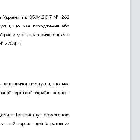
в України від 05.04.2017 № 262
дукції, що має походження або
країни у зв’язку з
виявленням в
 № 2763(
вп
)
я видавничої продукції, що має
аної території України,
згідно з
домити Товариству з обмеженою
жавний портал адміністративних