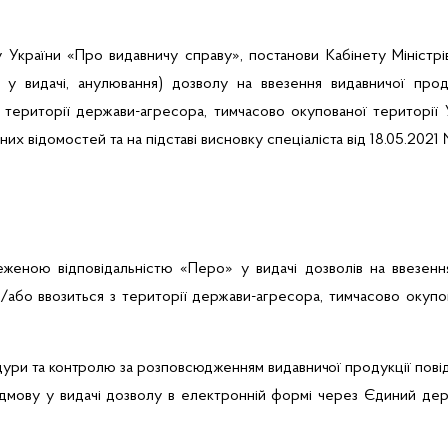
 України «Про видавничу справу», постанови Кабінету Міністрі
ви у видачі, анулювання) дозволу на ввезення видавничої про
 території держави-агресора, тимчасово окупованої території У
них відомостей
та
на підставі висновку спеціаліста від 18.05.2021
еженою відповідальністю «Перо»
у видачі дозволів на ввезенн
або ввозиться з території держави-агресора, тимчасово окупов
дури та контролю за розповсюдженням видавничої продукції
пові
ідмову у видачі дозволу
в електронній формі через Єдиний дер