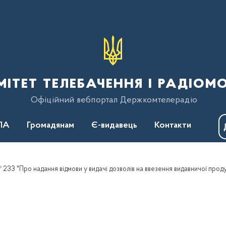
тет телебачення і радіом
Офіційний вебпортал Держкомтелерадіо
ПА
Громадянам
Є-видавець
Контакти