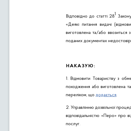
1
Відповідно до статті 28
Закону
«
Деякі питання видачі (відмо
виготовлена та/або ввозиться з
поданих документах недостовір
НАКАЗУЮ:
1. Відмовити
Товариству з обм
походження або виготовлена та/
переліком, що
додається
.
2. Управлінню
дозвільної проце
відповідальністю «Перо» про в
послуг
.