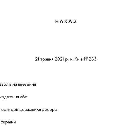
Н А К А
З
21
травня
2021 р.
м.
Київ
№233
зволів на ввезення
оходження або
 території держави-агресора,
 України