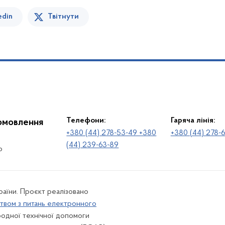
edin
Твітнути
Телефони:
Гаряча лінія:
іомовлення
+380 (44) 278-53-49 +380
+380 (44) 278-
(44) 239-63-89
о
раїни. Проєкт реалізовано
твом з питань електронного
одної технічної допомоги