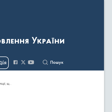
овлення України
Пошук
Наказ Держкомтелерадіо від 21.05.2021 № 233 "Про надання відмови у видачі дозволів на ввезення видавничої продукції, що має походження або виготовлена та/або ввозиться з території держави-агресора, тимчасово окупованої території України"