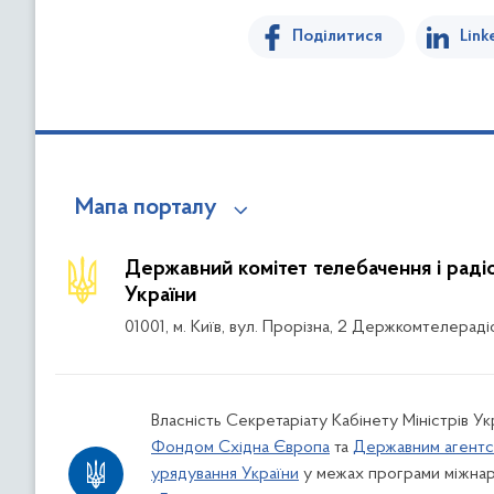
Поділитися
Link
Мапа порталу
Державний комітет телебачення і рад
України
01001, м. Київ, вул. Прорізна, 2 Держкомтелераді
Власність Секретаріату Кабінету Міністрів Ук
Фондом Східна Європа
та
Державним агентс
урядування України
у межах програми міжнар