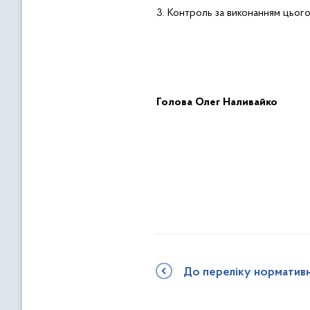
3.
Контроль за виконанням цього
Голов
а
Олег Наливайко
До переліку норматив