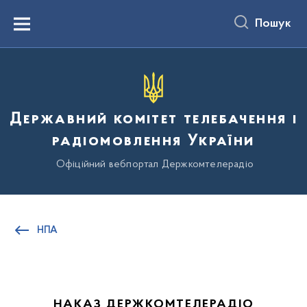
до
основного
Пошук
вмісту
Menu
Державний комітет телебачення і
радіомовлення України
Офіційний вебпортал Держкомтелерадіо
НПА
НАКАЗ ДЕРЖКОМТЕЛЕРАДІО