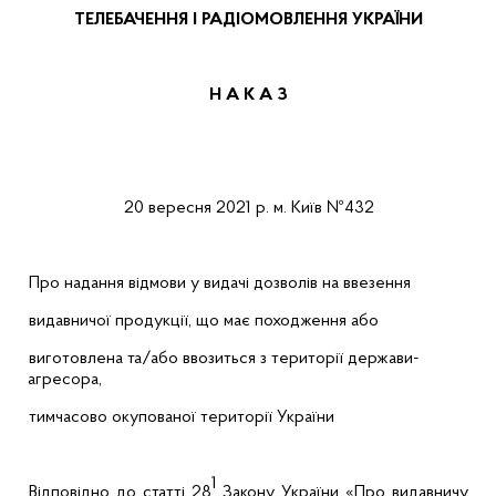
ТЕЛЕБАЧЕННЯ
І
РАДІОМОВЛЕННЯ
УКРАЇНИ
Н А К А
З
20 вересня
2021 р.
м.
Київ
№432
Про надання відмови у видачі дозволів на ввезення
видавничої продукції, що має походження або
виготовлена та/або ввозиться з території держави-
агресора,
тимчасово окупованої території України
1
Відповідно до статті 28
Закону України «Про видавничу