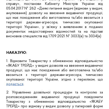
справу», постанови Кабінету Міністрів України від
05.04.2017 № 262 «Деякі питання видачі (відмови у видачі,
анулювання) дозволу на ввезення видавничої продукції,
що має походження або виготовлена та/або ввозиться з
території держави-агресора, тимчасово окупованої
території України», у зв’язку з виявленням в поданих
документах недостовірних відомостей та на підставі
висновків спеціалістів від 17.09.2021 № 3033(в) та 3034(в)
НАКАЗУЮ:
1. Відмовити Товариству з обмеженою відповідальністю
«ЯКАБУ ТРЕЙД» у видачі дозволів на ввезення видавничої
продукції, що має походження або виготовлена та/або
ввозиться з території держави-агресора, тимчасово
окупованої території України, згідно з переліком, що
додається
.
2. Управлінню дозвільної процедури та контролю за
розповсюдженням видавничої продукції повідомити
Товариству з обмеженою відповідальністю «ЯКАБУ
ТРЕЙД»
про відмову у видачі дозволу у паперовій формі