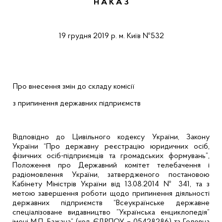
Н А К А З
19 грудня 2019 р.
м. Київ
№532
Про внесення змін до складу комісії
з припинення державних підприємств
Відповідно до Цивільного кодексу України, Закону
України “Про державну реєстрацію юридичних осіб,
фізичних осіб-підприємців та громадських формувань”,
Положення про Державний комітет телебачення і
радіомовлення України, затвердженого постановою
Кабінету
Міністрів
України від 13.08.2014 № 341, та з
метою завершення роботи щодо припинення діяльності
державних підприємств “Всеукраїнське державне
спеціалізоване видавництво ”Українська енциклопедія”