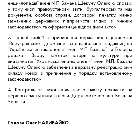
енциклопедія” імені М.П. Бажана Щекуну Олексію справи,
у тому числі правоустановчі, звітні, бухгалтерські та інші
документи, особові справи, договори, печатку, майно
зазначених державних підприємств згідно з чинним
законодавством та оформити це відповідним актом.
3. Голові комісії з припинення державних підприємств
“Всеукраїнське державне спеціалізоване видавництво
“Українська енциклопедія” імені М.П. Бажана” та Головна
редакція Зводу пам’яток історії та культури при
видавництві “Українська енциклопедія” імені М.П. Бажана
Щекуну Олексію забезпечити державну реєстрацію змін
складу комісії з припинення у порядку, встановленому
законодавством.
4. Контроль за виконанням цього наказу покласти на
першого заступника Голови Держкомтелерадіо Богдана
Червака.
Голова
Олег НАЛИВАЙКО