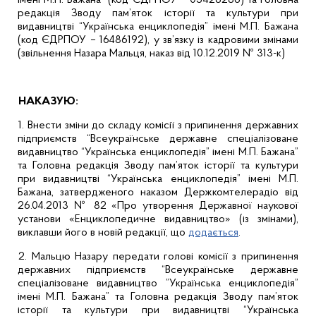
імені М.П. Бажана” (код ЄДРПОУ – 05428286) та Головна
редакція Зводу пам’яток історії та культури при
видавництві “Українська енциклопедія” імені М.П. Бажана
(код ЄДРПОУ – 16486192), у зв’язку із кадровими змінами
(звільнення Назара Мальця, наказ від 10.12.2019 № 313-к)
НАКАЗУЮ:
1. Внести зміни до складу комісії з припинення державних
підприємств “Всеукраїнське державне спеціалізоване
видавництво “Українська енциклопедія” імені М.П. Бажана”
та Головна редакція Зводу пам’яток історії та культури
при видавництві “Українська енциклопедія” імені М.П.
Бажана, затвердженого наказом Держкомтелерадіо від
26.04.2013 № 82 «Про утворення Державної наукової
установи «Енциклопедичне видавництво» (із змінами),
виклавши його в новій редакції, що
додається
.
2. Мальцю Назару передати голові комісії з припинення
державних підприємств “Всеукраїнське державне
спеціалізоване видавництво ”Українська енциклопедія”
імені М.П. Бажана” та Головна редакція Зводу пам’яток
історії та культури при видавництві “Українська