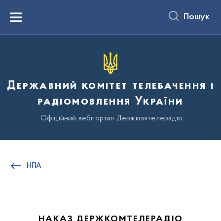
до
основного
Пошук
вмісту
Menu
Державний комітет телебачення і
радіомовлення України
Офіційний вебпортал Держкомтелерадіо
НПА
НАКАЗ ДЕРЖКОМТЕЛЕРАДІО