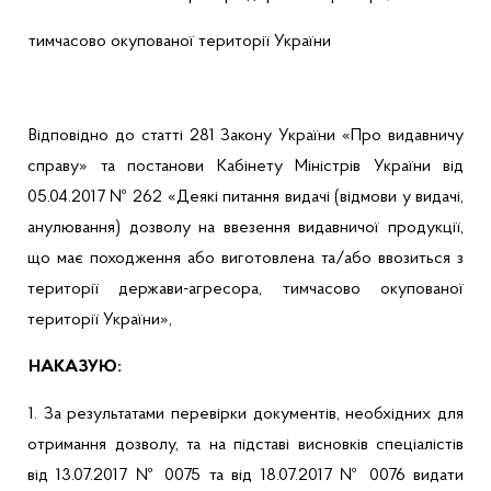
тимчасово
окупованої
території
України
Відповідно
до
статті
281 Закону
України
«Про
видавничу
справу» та постанови
Кабінету
Міні
стр
ів
України
від
05.04.2017 № 262 «
Деякі
питання
видачі
(
відмови
у
видачі
,
анулювання
)
дозволу
на
ввезення
видавничої
продукції
,
що
має
походження
або
виготовлена
та/
або
ввозиться з
території
держави-агресора
,
тимчасово
окупованої
території
України
»,
НАКАЗУЮ:
1. За результатами
перевірки
документів
,
необхідних
для
отримання
дозволу
, та на
підставі
висновків
спеціалістів
в
ід
13.07.2017 № 0075 та
від
18.07.2017 № 0076
видати