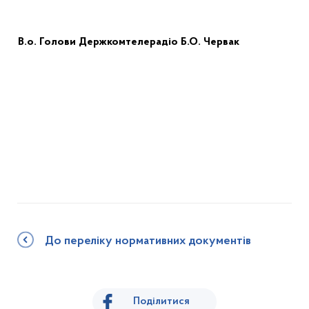
В.о
.
Голови
Держкомтелерадіо
Б.О.
Червак
До переліку нормативних документів
Поділитися