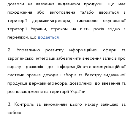
дозволи
на
ввезення
видавничої
продукції
,
що
має
походження
або
виготовлена
та/
або
ввозиться з
території
держави-агресора
,
тимчасово
окупованої
території
України
,
строком
на
п’ять
років
згідно
з
переліком
,
що
додається
.
2.
Управлінню
розвитку
інформаційної
сфери
та
європейської
інтеграції
забезпечити
внесення
записів
про
видачу
дозволів
до
інформаційно-телекомунікаційної
системи
органів
доходів
і
зборів
та
Реєстру
видавничої
продукції
держави-агресора
,
дозволеної
до
ввезення
та
розповсюдження
на
території
України
.
3.
Контроль за
виконанням
цього
наказу
залишаю
за
собою.