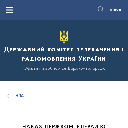
до
основного
Пошук
вмісту
Menu
Державний комітет телебачення і
радіомовлення України
Офіційний вебпортал Держкомтелерадіо
НПА
НАКАЗ ДЕРЖКОМТЕЛЕРАДІО