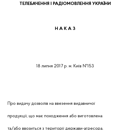
ТЕЛЕБАЧЕННЯ І РАДІОМОВЛЕННЯ УКРАЇНИ
Н А К А
З
18
липня
2017 р.
м.
Київ
№153
Про
видачу
дозволів
на
ввезення
видавничої
продукції
,
що
має
походження
або
виготовлена
та/
або
ввозиться з
території
держави-агресора
,