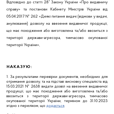
1
Відповідно до статті 28
Закону України «Про видавничу
справу» та постанови Кабінету Міністрів України від
05.04.2017 № 262
«
Деякі питання видачі (відмови у видачі,
анулювання) дозволу на ввезення видавничої продукції,
що має походження або виготовлена та/або ввозиться з
території держави-агресора, тимчасово окупованої
території України»,
НАКАЗУЮ:
1. За результатами перевірки документів, необхідних для
отримання дозволу, та на підставі висновку спеціаліста від
15.03.2021 № 2638 видати дозвіл на ввезення видавничої
продукції, що має походження або виготовлена та/або
ввозиться з території держави-агресора, тимчасово
окупованої території України, терміном до 31.10.2023
згідно з переліком, що
додається
.