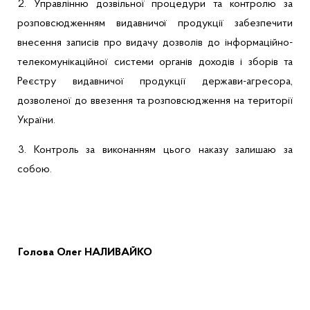
2.
Управлінню
дозвільної процедури та контролю за
розповсюдженням видавничої продукції
забезпечити
в
несення записів про видачу дозволів до інформаційно-
телекомунікаційної системи органів доходів і зборів та
Реєстру видавничої продукції держави-агресора,
дозволеної до ввезення та розповсюдження на території
України.
3.
Контроль за виконанням цього наказу залишаю за
собою.
Голов
а
Олег НАЛИВАЙКО