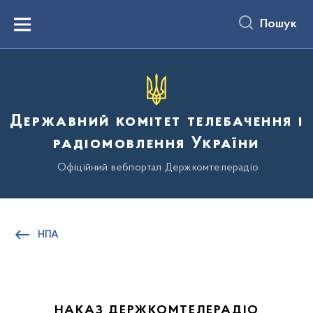
до
основного
Пошук
вмісту
Menu
Державний комітет телебачення і
радіомовлення України
Офіційний вебпортал Держкомтелерадіо
НПА
НАКАЗ ДЕРЖКОМТЕЛЕРАДІО