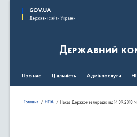
до
основного
GOV.UA
вмісту
Державні сайти України
Державний комі
Про нас
Діяльність
Адмінпослуги
Н
Головна
НПА