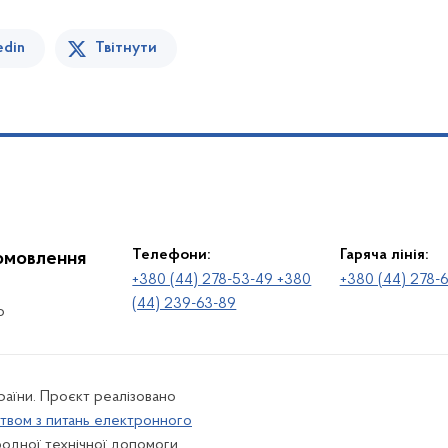
edin
Твітнути
Телефони:
Гаряча лінія:
іомовлення
+380 (44) 278-53-49 +380
+380 (44) 278-
(44) 239-63-89
о
раїни. Проєкт реалізовано
твом з питань електронного
одної технічної допомоги