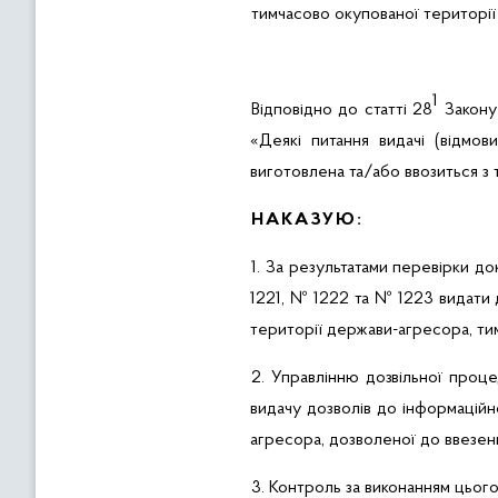
тимчасово окупованої території
1
Відповідно до статті 28
Закону 
«
Деякі питання видачі (відмо
виготовлена та/або ввозиться з 
НАКАЗУЮ:
1. За результатами перевірки док
1221, № 1222 та № 1223 видати 
території держави-агресора, тим
2.
Управлінню
дозвільної проц
видачу дозволів до інформаційн
агресора, дозволеної до ввезен
3.
Контроль за виконанням цього