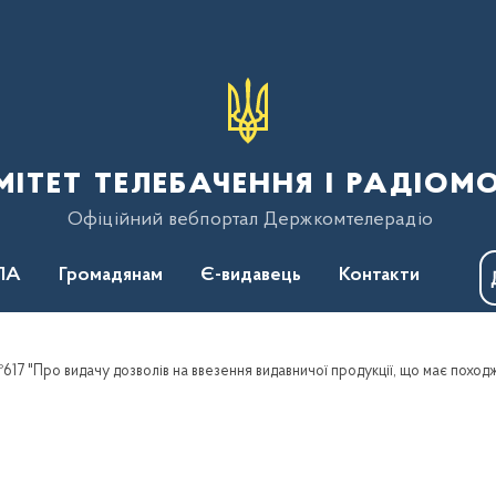
тет телебачення і радіом
Офіційний вебпортал Держкомтелерадіо
ПА
Громадянам
Є-видавець
Контакти