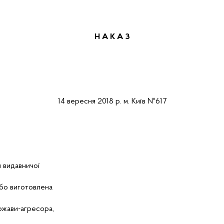
Н А К А
З
1
4
вересня
2018 р.
м.
Київ
№617
я видавничої
або виготовлена
ержави-агресора,