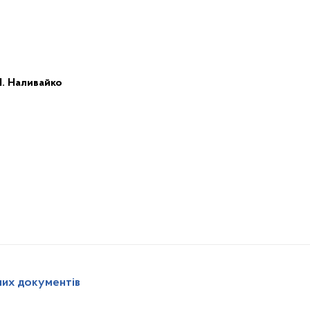
І. Наливайко
них документів