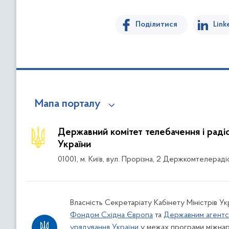
Поділитися
Link
Мапа порталу
Державний комітет телебачення і рад
України
01001, м. Київ, вул. Прорізна, 2 Держкомтелераді
Власність Секретаріату Кабінету Міністрів Ук
Фондом Східна Європа
та
Державним агентс
урядування України
у межах програми міжнар