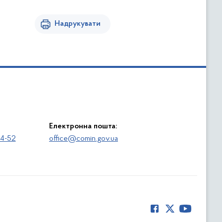
Надрукувати
Електронна пошта:
64-52
office@comin.gov.ua