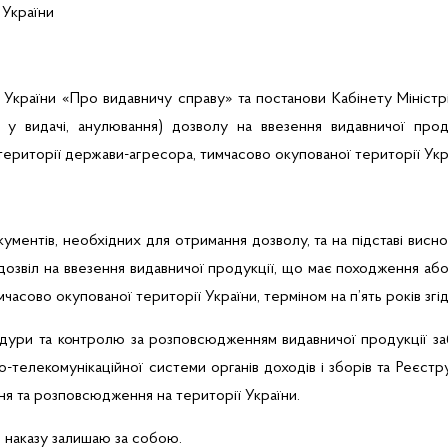
 України
України «Про видавничу справу» та постанови Кабінету Міністр
ви у видачі, анулювання) дозволу на ввезення видавничої про
території держави-агресора, тимчасово окупованої території Укр
ументів, необхідних для отримання дозволу, та на підставі виснов
дозвіл на ввезення видавничої продукції, що має походження або
часово окупованої території України, терміном на п’ять років згі
едури та контролю за розповсюдженням видавничої продукції
за
о-телекомунікаційної системи органів доходів і зборів та Реєстр
ня та розповсюдження на території України.
 наказу залишаю за собою.