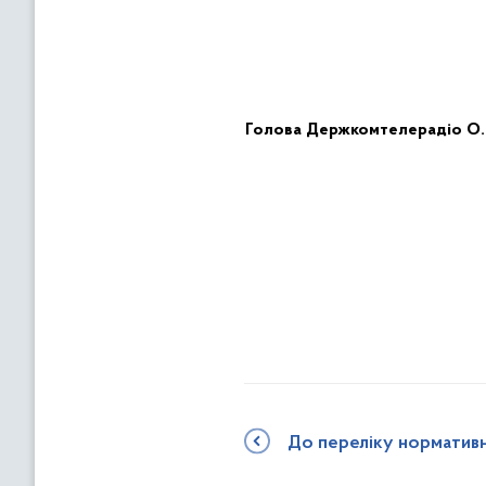
Голов
а
Держ
комтелерадіо
О.
До переліку норматив