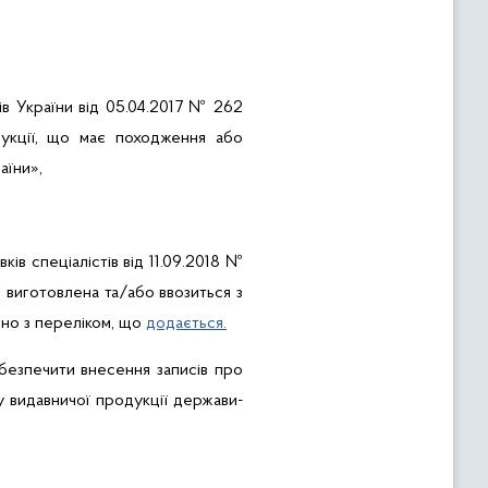
ів України від 05.04.2017 № 262
дукції, що має походження або
аїни»,
ків спеціалістів від 11.09.2018 №
 виготовлена та/або ввозиться з
дно з переліком, що
додається.
безпечити в
несення записів про
у видавничої продукції держави-