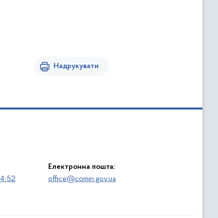
Надрукувати
Електронна пошта:
64-52
office@comin.gov.ua