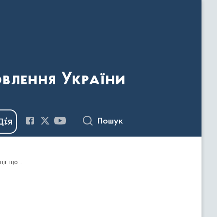
овлення України
Пошук
Наказ Держкомтелерадіо від 12.02.2021 № 68 "Про надання відмови у видачі дозволів на ввезення видавничої продукції, що має походження або виготовлена та/або ввозиться з території держави-агресора, тимчасово окупованої території України"