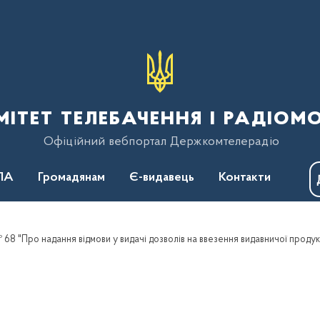
тет телебачення і радіом
Офіційний вебпортал Держкомтелерадіо
ПА
Громадянам
Є-видавець
Контакти