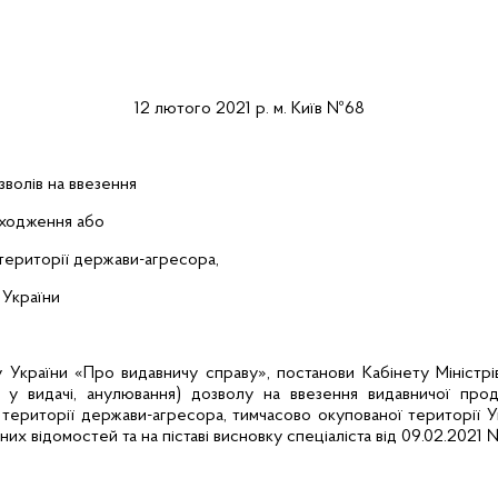
12 лютого 2021 р.
м. Київ
№68
зволів на ввезення
оходження або
 території держави-агресора,
 України
у України «Про видавничу справу», постанови Кабінету Міністр
ви у видачі, анулювання) дозволу на ввезення видавничої про
 території держави-агресора, тимчасово окупованої території Укр
х відомостей та на піставі висновку спеціаліста від 09.02.2021 