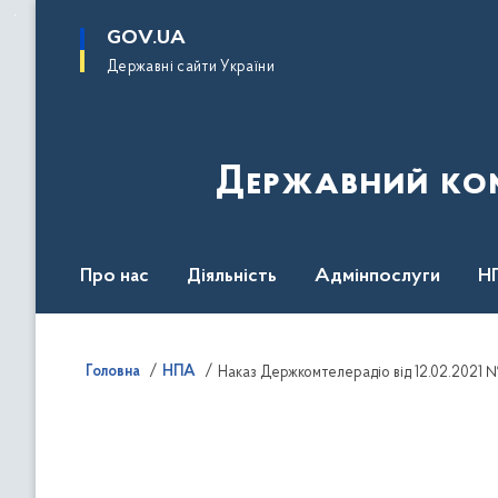
до
основного
GOV.UA
вмісту
Державні сайти України
Державний комі
Про нас
Діяльність
Адмінпослуги
Н
Головна
НПА