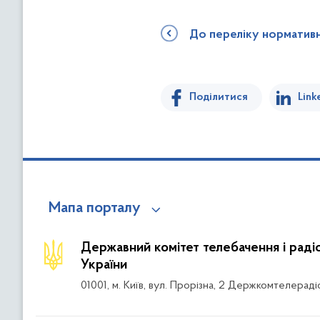
До переліку норматив
Поділитися
Link
Мапа порталу
Державний комітет телебачення і рад
України
01001, м. Київ, вул. Прорізна, 2 Держкомтелераді