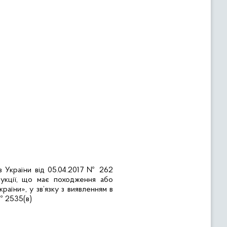
ів України від 05.04.2017 № 262
дукції, що має походження або
аїни», у зв’язку з виявленням в
№ 2535(в)