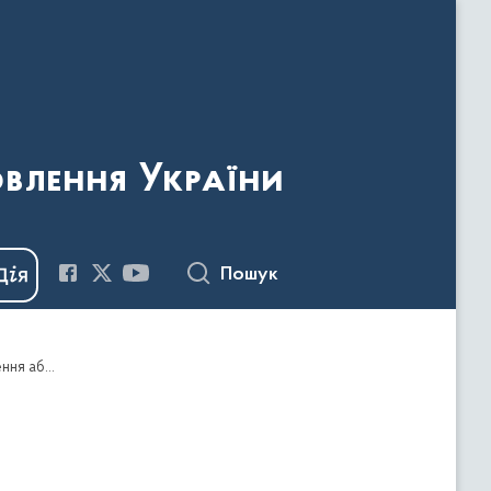
овлення України
Пошук
Наказ Держкомтелерадіо від 11.08.2017 №211 "Про видачу дозволів на ввезення видавничої продукції, що має походження або виготовлена та/або ввозиться з території держави-агресора, тимчасово окупованої території України "