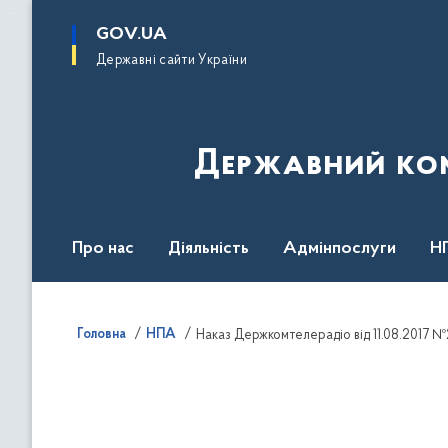
до
основного
GOV.UA
вмісту
Державні сайти України
Державний комі
Про нас
Діяльність
Адмінпослуги
Н
Головна
НПА