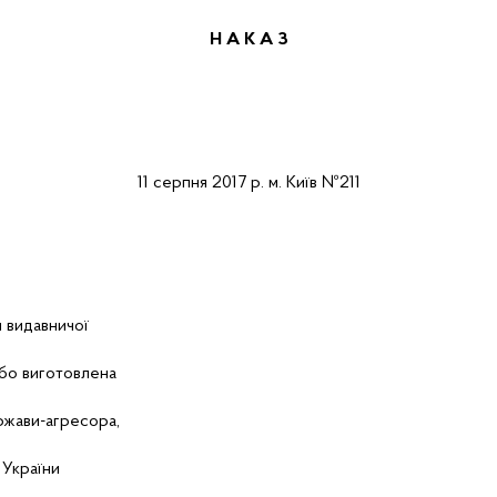
Н А К А
З
11
серпня
2017 р.
м.
Київ
№211
я
видавничої
бо
виготовлена
ржави-агресора
,
України