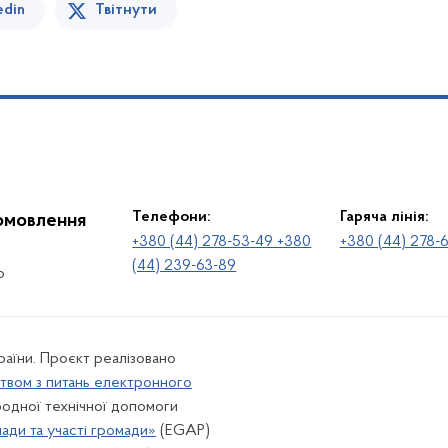
edin
Твітнути
Телефони:
Гаряча лінія:
іомовлення
+380 (44) 278-53-49 +380
+380 (44) 278-
(44) 239-63-89
о
раїни. Проєкт реалізовано
твом з питань електронного
одної технічної допомоги
лади та участі громади»
(EGAP)