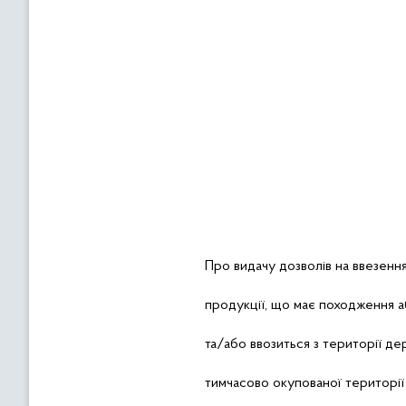
Про
видачу
дозволів
на
ввезенн
продукції
,
що
має
походження
а
та/
або
ввозиться з
території
де
тимчасово
окупованої
території