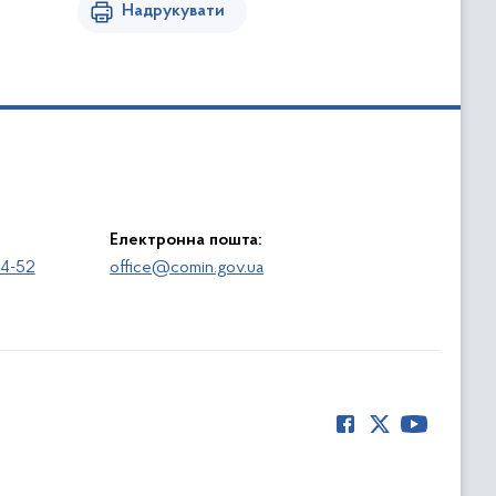
Надрукувати
Електронна пошта:
64-52
office@comin.gov.ua