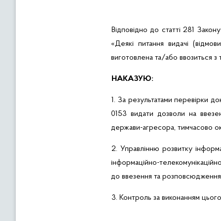
Відповідно
до
статті
281 Закон
«
Деякі
питання
видачі
(
відмови
виготовлена
та/
або
ввозиться з
НАКАЗУЮ:
1. За результатами
перевірки
до
0153
видати
дозволи
на
ввезе
держави-агресора
,
тимчасово
о
2.
Управлінню
розвитку
інформ
інформаційно-телекомунікаційно
до
ввезення
та
розповсюдження
3.
Контроль за
виконанням
цьог