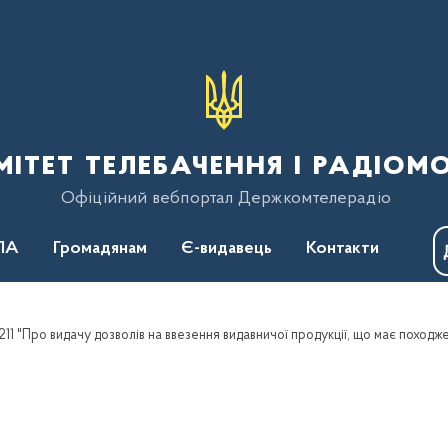
тет телебачення і радіом
Офіційний вебпортал Держкомтелерадіо
ПА
Громадянам
Є-видавець
Контакти