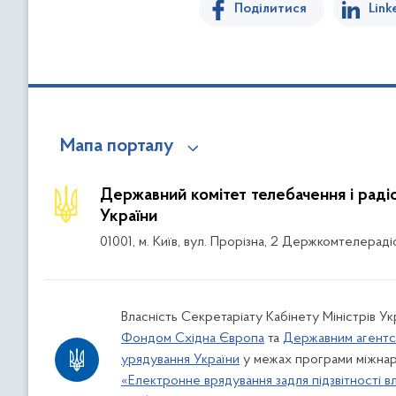
Поділитися
Link
Мапа порталу
Державний комітет телебачення і рад
України
01001, м. Київ, вул. Прорізна, 2 Держкомтелераді
Власність Секретаріату Кабінету Міністрів Ук
Фондом Східна Європа
та
Державним агентс
урядування України
у межах програми міжнар
«Електронне врядування задля підзвітності в