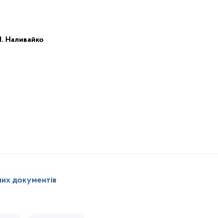
І. Наливайко
них документів