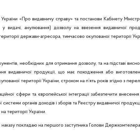
у
України
«Про
видавничу
справу» та постанови
Кабінету
Міні
стр
у
видачі
,
анулювання
)
дозволу
на
ввезення
видавничої
прод
території
держави-агресора
,
тимчасово
окупованої
території
Укр
кументів
,
необхідних
для
отримання
дозволу
, та на
п
ідставі
висно
ння
видавничої
продукції
,
що
має
походження
або
виготовле
купованої
території
України
,
строком
на
п’ять
років
згідно
з
перел
аційної
сфери
та
європейської
інтеграції
забезпечити
внесення
ї
системи
органів
доходів
і
зборів
та
Реєстру
видавничої
продукці
на
території
України
.
о
наказу
покладаю
на
першого
заступника
Голови
Держкомтелера