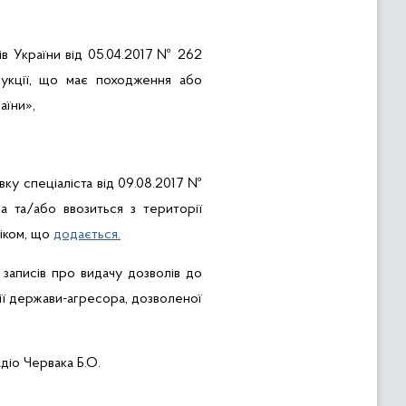
ів
України
від
05.04.2017 № 262
укції
,
що
має
походження
або
аїни
»,
вку
спеціаліста
від
09.08.2017 №
на
та/
або
ввозиться з
території
іком
,
що
додається
.
записів
про
видачу
дозволів
до
ї
держави-агресора
,
дозволеної
діо
Червака
Б.О.