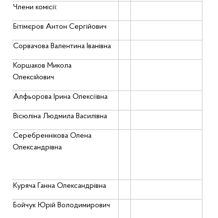
Члени
комісії
:
Бітімєров
Антон
Сергійович
Сорвачова
Валентина
Іванівна
Коршаков
Микола
Олексійович
Алфьорова
Ірина
Олексіївна
Вісюліна
Людмила
Василівна
Серебреннікова
Олена
Олександрівна
Куряча
Ганна
Олександрівна
Бойчук
Юрій
Володимирович