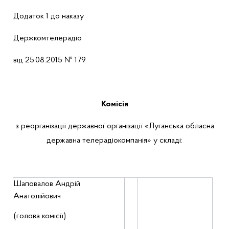
Додаток 1 до наказу
Держкомтелерадіо
від
25.08.2015 № 179
Комісія
з реорганізації державної організації «Луганська обласна
державна телерадіокомпанія» у складі:
Шаповалов
Андрій
Анатолійович
(голова
комі
с
ії
)