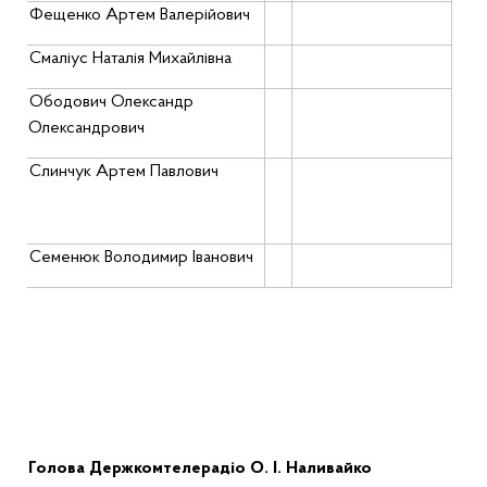
Фещенко
Артем
Валерійович
Смаліус
Наталія
Михайлівна
Ободович
Олександр
Олександрович
С
линчук
Артем
Павлович
Семенюк
Володимир
Іванович
Голова Держкомтелерадіо
О. І. Налива
йко