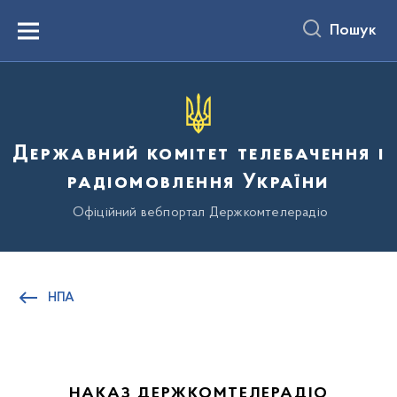
до
основного
Пошук
вмісту
Menu
Державний комітет телебачення і
радіомовлення України
Офіційний вебпортал Держкомтелерадіо
НПА
НАКАЗ ДЕРЖКОМТЕЛЕРАДІО