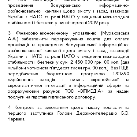
проведення Всеукраїнської інформаційно-
роз’яснювальної кампанії щодо змісту і засад взаємодії
України з НАТО та ролі НАТО у зміцненні міжнародної
стабільності і безпеки у липні-вересні 2019 року.
3. Фінансово-економічному управлінню (Мураховська
А.А.) забезпечити перерахування коштів для оплати
організації та проведення
Всеукраїнської інформаційно-
роз’яснювальної кампанії щодо змісту і засад взаємодії
України з НАТО та ролі НАТО у зміцненні міжнародної
стабільності і безпеки у сумі 2 450 000 грн. 00 коп. (два
мільйони чотириста п’ятдесят
тисяч грн. 00 коп.), без ПДВ,
передбачених бюджетною програмою 1701390
«Здійснення заходів з питань європейської та
євроатлантичної інтеграції в інформаційній сфері» на
розрахунковий рахунок ТОВ «ВІПМЕДІА» за надані
послуги на підставі підписаного договору.
4. Контроль за виконанням цього наказу покласти на
першого заступника Голови Держкомтелерадіо Б.О.
Червака.