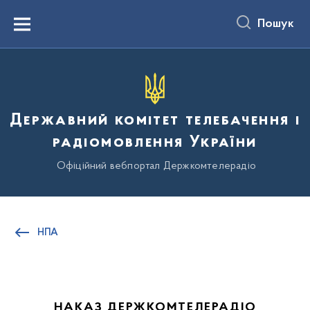
до
основного
Пошук
вмісту
Menu
Державний комітет телебачення і
радіомовлення України
Офіційний вебпортал Держкомтелерадіо
НПА
НАКАЗ ДЕРЖКОМТЕЛЕРАДІО