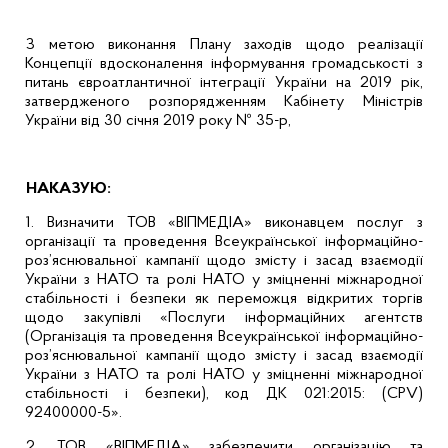
З метою виконання Плану заходів щодо реалізації
Концепції вдосконалення інформування громадськості з
питань євроатлантичної інтеграції України на 2019 рік,
затвердженого розпорядженням Кабінету Міністрів
України від 30 січня 2019 року № 35-р,
НАКАЗУЮ:
1. Визначити ТОВ «ВІПМЕДІА» виконавцем послуг з
організації та проведення Всеукраїнської інформаційно-
роз’яснювальної кампанії щодо змісту і засад взаємодії
України з НАТО та ролі НАТО у зміцненні міжнародної
стабільності і безпеки як переможця відкритих торгів
щодо закупівлі «Послуги інформаційних агентств
(Організація та проведення Всеукраїнської інформаційно-
роз’яснювальної кампанії щодо змісту і засад взаємодії
України з НАТО та ролі НАТО у зміцненні міжнародної
стабільності і безпеки), код ДК 021:2015: (CPV)
92400000-5».
2. ТОВ «ВІПМЕДІА» забезпечити організацію та