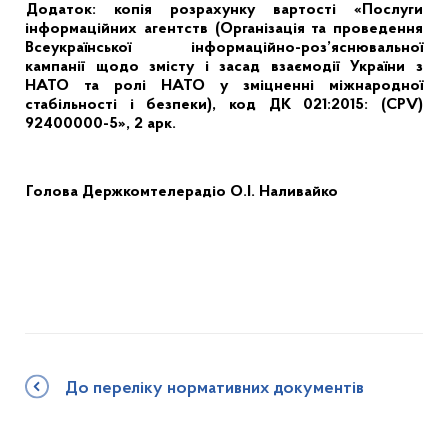
Додаток: копія розрахунку вартості «Послуги
інформаційних агентств (Організація та проведення
Всеукраїнської інформаційно-роз’яснювальної
кампанії щодо змісту і засад взаємодії України з
НАТО та ролі НАТО у зміцненні міжнародної
стабільності і безпеки), код ДК 021:2015: (CPV)
92400000-5», 2 арк.
Голова Держкомтелерадіо
О.І. Наливайко
До переліку нормативних документів