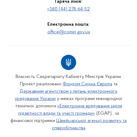
Гаряча лінія:
+380 (44) 278-64-52
Електронна пошта:
office@comin.gov.ua
Власність Секретаріату Кабінету Міністрів України.
Проєкт реалізовано
Фондом Східна Європа
та
Державним агентством з питань електронного
урядування України
у межах програми міжнародної
технічної допомоги
«Електронне врядування задля
підзвітності влади та участі громади»
(EGAP) , за
фінансової підтримки
Швейцарської агенції розвитку та
співробітництва