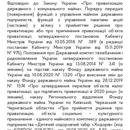
Відповідно до Закону України «Про приватизацію
державного і комунального майна», Порядку
передачі
(повернення) функцій з управління майном державних
підприємств, функцій з управління пакетами акцій
(частками) у зв’язку з прийняттям рішення про
приватизацію або про припинення приватизації об’єкта
приватизації, затвердженого постановою Кабінету
Міністрів України від 10.05.2018 № 389 (в редакції
постанови Кабінету Міністрів України від 15.11.2019
№ 975),
Положення про Державний комітет телебачення і
радіомовлення України, затвердженого постановою
Кабінету Міністрів України від 13.08.2014 № 341 (із
змінами), на підставі
наказу Фонду державного майна
України від 10.08.2020 № 1320 «Про внесення змін до
наказу Фонду державного майна України від 28.12.2019
№ 1574 «Про затвердження переліків об’єктів малої
приватизації, що підлягають приватизації в 2020 році» (із
змінами), наказу Регіонального відділення Фонду
державного майна України по Київській, Черкаській та
Чернігівській областях «Про прийняття рішення про
приватизацію,
об’єкта соціально – культурного
призначення - єдиного майнового комплексу державного
підприємства «Дитячий оздоровчий табір «Ходорів» (код