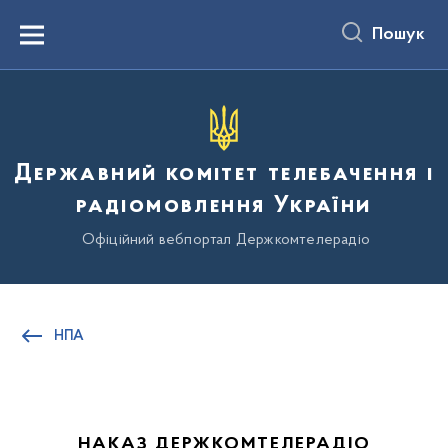
до
основного
Пошук
вмісту
Menu
Державний комітет телебачення і
радіомовлення України
Офіційний вебпортал Держкомтелерадіо
НПА
НАКАЗ ДЕРЖКОМТЕЛЕРАДІО