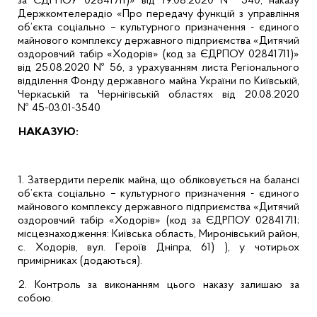
за ЄДРПОУ 02841711)» від 19.08.2020 № 540, наказу
Держкомтелерадіо «Про передачу функцій з управління
об’єкта соціально – культурного призначення - єдиного
майнового комплексу державного підприємства «Дитячий
оздоровчий табір «Ходорів» (код за ЄДРПОУ 02841711)»
від 25.08.2020 № 56, з урахуванням листа
Регіонального
відділення Фонду державного майна України по Київській,
Черкаській та Чернігівській областях
від 20.08.2020
№ 45-03.01-3540
НАКАЗУЮ:
1. Затвердити перелік майна,
що обліковується на балансі
об’єкта соціально – культурного призначення - єдиного
майнового комплексу державного підприємства «Дитячий
оздоровчий табір «Ходорів» (код за ЄДРПОУ 02841711;
місцезнаходження: Київська область, Миронівський район,
с. Ходорів, вул. Героїв Дніпра, 61) ), у чотирьох
примірниках (додаються).
2. Контроль за виконанням цього наказу залишаю за
собою.