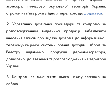
агресора, тимчасово окупованої території України,
строком на п’ять років згідно з переліком, що
додається
.
2.
Управлінню
дозвільної процедури та контролю за
розповсюдженням видавничої продукції
забезпечити
в
несення записів про видачу дозволів до інформаційно-
телекомунікаційної системи органів доходів і зборів та
Реєстру видавничої продукції держави-агресора,
дозволеної до ввезення та розповсюдження на території
України.
3.
Контроль за виконанням цього наказу залишаю за
собою.