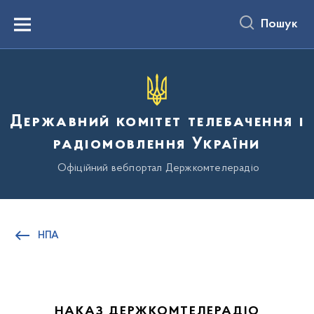
до
основного
Пошук
вмісту
Menu
Державний комітет телебачення і
радіомовлення України
Офіційний вебпортал Держкомтелерадіо
НПА
НАКАЗ ДЕРЖКОМТЕЛЕРАДІО