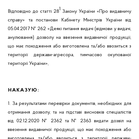
1
Відповідно до статті 28
Закону України «Про видавничу
справу» та постанови Кабінету Міністрів України від
05.04.2017 № 262
«
Деякі питання видачі (відмови у видачі,
анулювання) дозволу на ввезення видавничої продукції,
що має походження або виготовлена та/або ввозиться з
території держави-агресора, тимчасово окупованої
території України»,
НАКАЗУЮ:
1. За результатами перевірки документів, необхідних для
отримання дозволу, та на підставі висновків спеціалістів
від 02.12.2020 № 2362 та № 2363 видати дозвіл на
ввезення видавничої продукції, що має походження або
виготовлена та/або ввозиться з території держави-