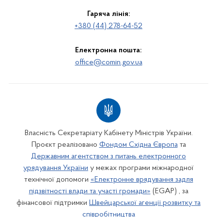
Гаряча лінія:
+380 (44) 278-64-52
Електронна пошта:
office@comin.gov.ua
Власність Секретаріату Кабінету Міністрів України.
Проєкт реалізовано
Фондом Східна Європа
та
Державним агентством з питань електронного
урядування України
у межах програми міжнародної
технічної допомоги
«Електронне врядування задля
підзвітності влади та участі громади»
(EGAP) , за
фінансової підтримки
Швейцарської агенції розвитку та
співробітництва