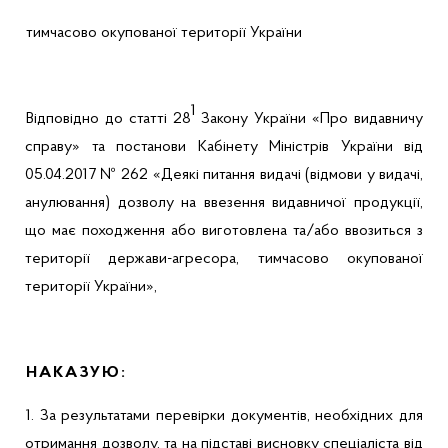
тимчасово окупованої території України
1
Відповідно до статті 28
Закону України «Про видавничу
справу» та постанови Кабінету Міністрів України від
05.04.2017 № 262
«
Деякі питання видачі (відмови у видачі,
анулювання) дозволу на ввезення видавничої продукції,
що має походження або виготовлена та/або ввозиться з
території держави-агресора, тимчасово окупованої
території України»,
НАКАЗУЮ:
1. За результатами перевірки документів, необхідних для
отримання дозволу, та на підставі висновку спеціаліста від