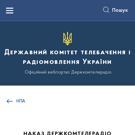
до
основного
Пошук
вмісту
Menu
Державний комітет телебачення і
радіомовлення України
Офіційний вебпортал Держкомтелерадіо
НПА
НАКАЗ ДЕРЖКОМТЕЛЕРАДІО