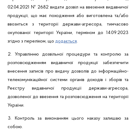
02.04.2021 № 2682 видати дозвіл на ввезення видавничої
продукції, що має походження або виготовлена та/або
ввозиться з території держави-агресора, тимчасово
окупованої території України, терміном до 14.09.2023
згідно з переліком, що
додається
.
2.
Управлінню
дозвільної процедури та контролю за
розповсюдженням видавничої продукції
забезпечити
в
несення записів про видачу дозволів до інформаційно-
телекомунікаційної системи органів доходів і зборів та
Реєстру видавничої продукції держави-агресора,
дозволеної до ввезення та розповсюдження на території
України.
3.
Контроль за виконанням цього наказу залишаю за
собою.