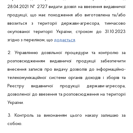
28.04.2021 № 2727 видати дозвіл на ввезення видавничої
продукції, що має походження або виготовлена та/або
ввозиться з території держави-агресора, тимчасово
окупованої території України, строком до 31.10.2023
згідно з переліком, що
додається
.
2.
Управлінню
дозвільної процедури та контролю за
розповсюдженням видавничої продукції
забезпечити
в
несення записів про видачу дозволів до інформаційно-
телекомунікаційної системи органів доходів і зборів та
Реєстру видавничої продукції держави-агресора,
дозволеної до ввезення та розповсюдження на території
України.
3.
Контроль за виконанням цього наказу залишаю за
собою.