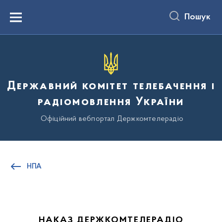
до
основного
Пошук
вмісту
Menu
Державний комітет телебачення і
радіомовлення України
Офіційний вебпортал Держкомтелерадіо
НПА
НАКАЗ ДЕРЖКОМТЕЛЕРАДІО