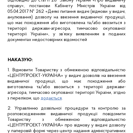
Відповідно до статті 28
Закону України «Про видавничу
справу», постанови Кабінету Міністрів України від
05.04.2017 № 262 «Деякі питання видачі (відмови у видачі,
анулювання) дозволу на ввезення видавничої продукції,
що має походження або виготовлена та/або ввозиться з
території держави-агресора, тимчасово окупованої
території України», у зв’язку виявленням в поданих
документах недостовірних відомостей
НАКАЗУЮ:
1. Відмовити Товариству з обмеженою відповідальністю
«ЦЕНТРПРОЕКТ-УКРАЇНА» у видачі дозволів на ввезення
видавничої продукції, що має походження або
виготовлена та/або ввозиться з території держави-
агресора, тимчасово окупованої території України, згідно
з переліком, що
додається
.
2. Управлінню дозвільної процедури та контролю за
розповсюдженням видавничої продукції повідомити
Товариству з обмеженою відповідальністю
«ЦЕНТРПРОЕКТ-УКРАЇНА» про відмову у видачі дозволу
у паперовій формі через центр надання адміністративних