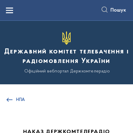
до
основного
Пошук
вмісту
Menu
Державний комітет телебачення і
радіомовлення України
Офіційний вебпортал Держкомтелерадіо
НПА
НАКАЗ ДЕРЖКОМТЕЛЕРАДІО