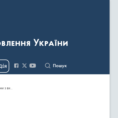
овлення України
Пошук
Наказ Держкомтедлерадіо України від 08.08.2013 №160 " Про затвердження Плану заходів Держкомтелерадіо України з виконання Річної національної програми співробітництва Україна-НАТО на 2013 рік"