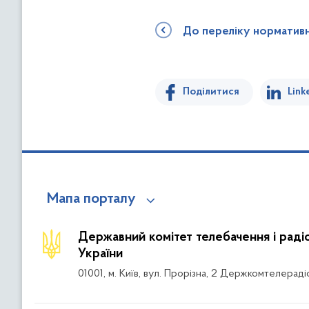
До переліку норматив
Поділитися
Link
Мапа порталу
Державний комітет телебачення і рад
України
01001, м. Київ, вул. Прорізна, 2 Держкомтелераді