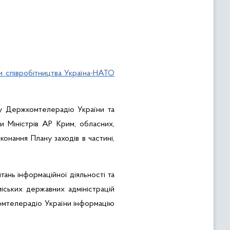
ми співробітництва Україна-НАТО
ту Держкомтелерадіо України та
ди Міністрів АР Крим, обласних,
конання Плану заходів в частині,
ань інформаційної діяльності та
міських державних адміністрацій
омтелерадіо України інформацію