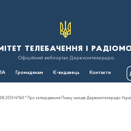
тет телебачення і радіом
Офіційний вебпортал Держкомтелерадіо
ПА
Громадянам
Є-видавець
Контакти