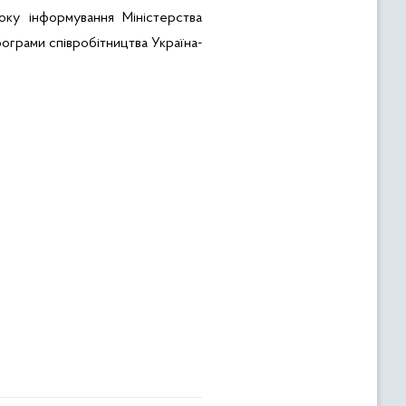
оку інформування
Міністерства
рограми
співробітництва
Україна-