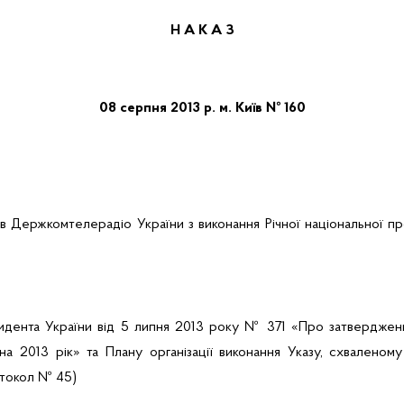
Н А К А З
08 серпня 2013 р.
м. Київ
№ 160
 Держкомтелерадіо України з виконання Річної національної пр
дента України від 5 липня 2013 року № 371 «Про затвердженн
на
2013
рік» та Плану організації виконання Указу, схваленому
отокол № 45)