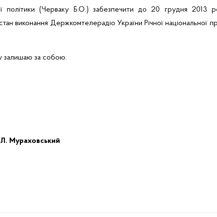
ї політики (Черваку Б.О.) забезпечити
до 20 грудня 2013 р
стан виконання Держкомтелерадіо України Річної національної п
зу залишаю за собою.
.Л. Мураховський