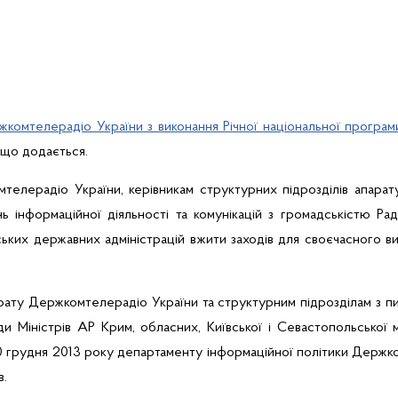
жкомтелерадіо України з виконання Річної національної програ
, що додається.
телерадіо України, керівникам структурних підрозділів апара
нь інформаційної діяльності та комунікацій з громадськістю Ра
ських державних адміністрацій вжити заходів для своєчасного ви
рату Держкомтелерадіо України та структурним підрозділам з пит
ди Міністрів АР Крим, обласних, Київської і Севастопольської 
10 грудня 2013 року департаменту інформаційної політики Держк
в.