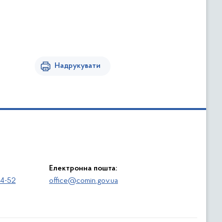
Надрукувати
Електронна пошта:
64-52
office@comin.gov.ua