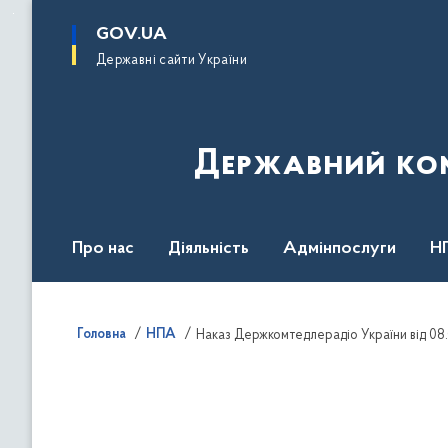
до
основного
GOV.UA
вмісту
Державні сайти України
Державний комі
Про нас
Діяльність
Адмінпослуги
Н
Головна
НПА