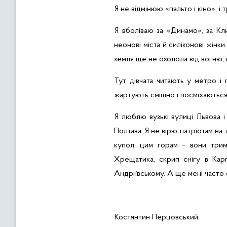
Я не відмінюю «пальто і кіно», і
Я вболіваю за «Динамо», за Кли
неонові міста й силіконові жінки
земля ще не охолола від вогню, 
Тут дівчата читають у метро і
жартують смішно і посміхаються 
Я люблю вузькі вулиці Львова і
Полтава. Я не вірю патріотам на
купол, цим горам – вони три
Хрещатика, скрип снігу в Карп
Андріївському. А ще мені часто 
Костянтин Перцовський,