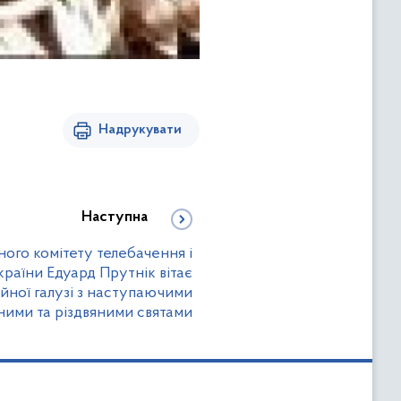
Надрукувати
Наступна
ого комітету телебачення і
раїни Едуард Прутнік вітає
йної галузі з наступаючими
ними та різдвяними святами