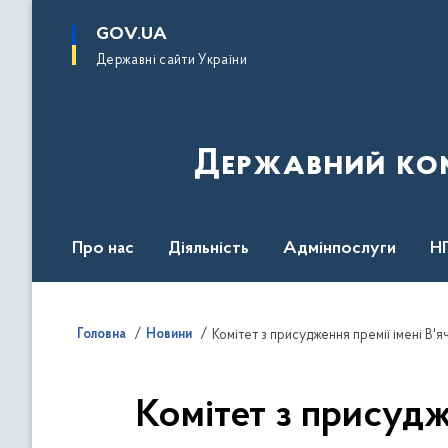
до
основного
GOV.UA
вмісту
Державні сайти України
Державний комі
Про нас
Діяльність
Адмінпослуги
Н
Головна
Новини
Комітет з присудження премії імені В'
Комітет з присудж