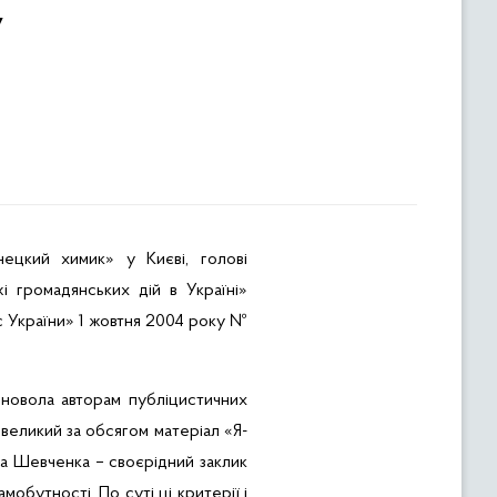
у
цкий химик» у Києві, голові
 громадянських дій в Україні»
с України» 1 жовтня 2004 року №
рновола авторам публіцистичних
невеликий за обсягом матеріал «Я-
са Шевченка – своєрідний заклик
мобутності. По суті ці критерії і