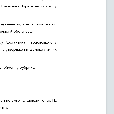
 В’ячеслава Чорновола за кращу
родження видатного політичного
очистій обстановці.
оку Костянтина Перцовського з
ті та утвердження демократичних
однойменну рубрику.
о і не вмію танцювати гопак. На
итна.