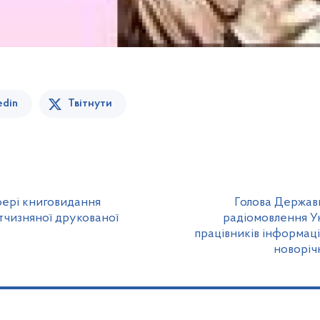
edin
Твітнути
фері книговидання
Голова Державн
ітчизняної друкованої
радіомовлення Ук
працівників інформаці
новоріч