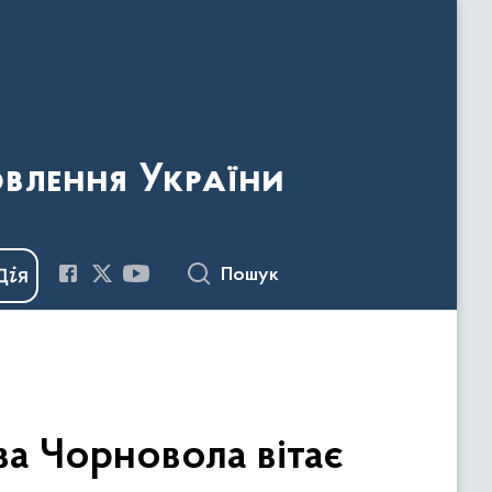
овлення України
Пошук
ва Чорновола вітає