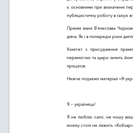
є основними при визначенні пе
публіцистичну роботу в галузі ж
Премія імені В’ячеслава Чорно
діяча. Як і в попередні роки ди
Комітет з присудження премії
перемогою та щиро зичить йому 
процесів.
Нижче подаємо матеріал «Я-укра
Я – українець!
Я не люблю сало, не ношу вишив
моєму столі не лежить «Кобзар»,