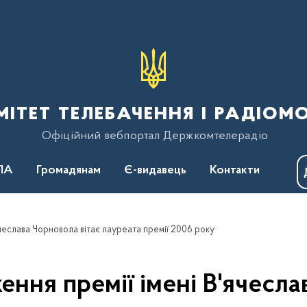
тет телебачення і радіом
Офіційний вебпортал Держкомтелерадіо
ПА
Громадянам
Є-видавець
Контакти
ячеслава Чорновола вітає лауреата премії 2006 року
ення премії імені В'ячесла