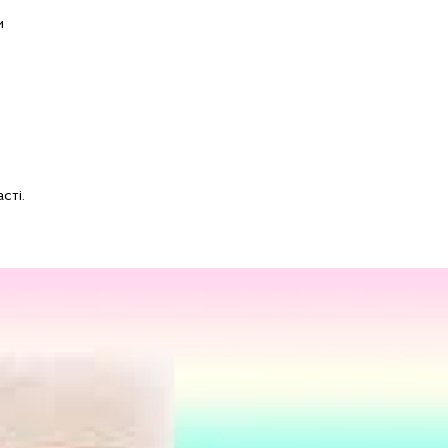
и
сті.