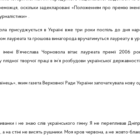
реможця, оскільки задекларовані «Положенням про премію імені
урналістики» .
вола присуджується в Україні вже три роки поспіль до дня на
плом лауреата та грошова винагорода вручатимуться лауреату в ур
 імені В’ячеслава Чорновола вітає лауреата премії 2006 р
плідної творчої праці в ім’я розбудови української державнос
їнець», яким газета Верховної Ради України започаткувала нову 
анки і не знаю слів українського гімну. Я не перепливав Дніпр
 а на стіні не висять рушники. Моя кров червона, а не жовто-блак