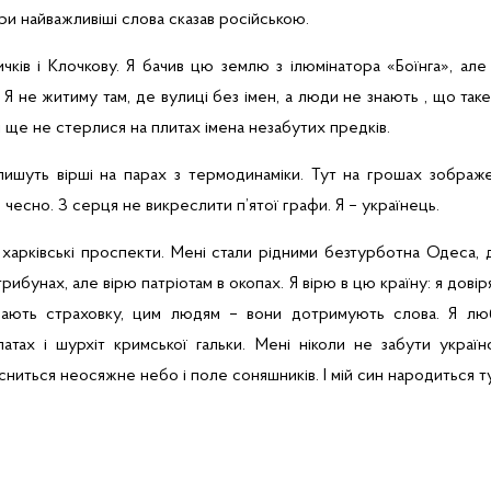
 три найважливіші слова сказав російською.
чків і Клочкову. Я бачив цю землю з ілюмінатора «Боїнга», але
. Я не житиму там, де вулиці без імен, а люди не знають , що таке
і ще не стерлися на плитах імена незабутих предків.
 пишуть вірші на парах з термодинаміки. Тут на грошах зображе
чесно. З серця не викреслити п’ятої графи. Я – українець.
 харківські проспекти. Мені стали рідними безтурботна Одеса,
 трибунах, але вірю патріотам в окопах. Я вірю в цю країну: я дов
мають страховку, цим людям – вони дотримують слова. Я люб
атах і шурхіт кримської гальки. Мені ніколи не забути українс
сниться неосяжне небо і поле соняшників. І мій син народиться ту