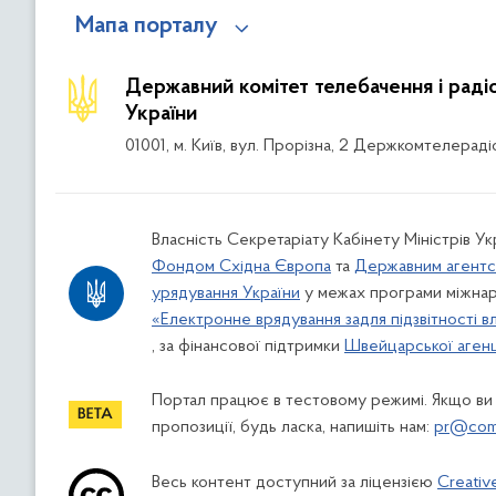
Мапа порталу
Державний комітет телебачення і рад
України
01001, м. Київ, вул. Прорізна, 2 Держкомтелераді
Власність Секретаріату Кабінету Міністрів Ук
Фондом Східна Європа
та
Державним агентс
урядування України
у межах програми міжнар
«Електронне врядування задля підзвітності в
, за фінансової підтримки
Швейцарської агенці
Портал працює в тестовому режимі. Якщо ви
пропозиції, будь ласка, напишіть нам:
pr@comi
Весь контент доступний за ліцензією
Creativ