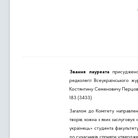
Звання лауреата
присуджено 
редколегії Всеукраїнського ж
Костянтину Семеновичу Перцовсь
183 (3433).
Загалом до Комітету направлен
творів, кожна з яких заслуговує 
українець» студента факультет
до сучасників сприяти утвердже