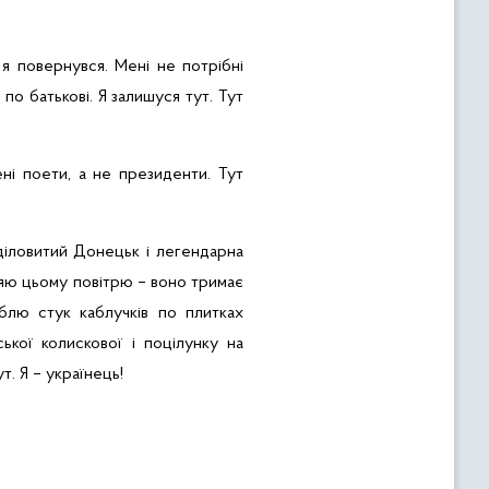
 я повернувся. Мені не потрібні
 по батькові. Я залишуся тут. Тут
ні поети, а не президенти. Тут
 діловитий Донецьк і легендарна
іряю цьому повітрю – воно тримає
лю стук каблучків по плитках
ької колискової і поцілунку на
т. Я – українець!