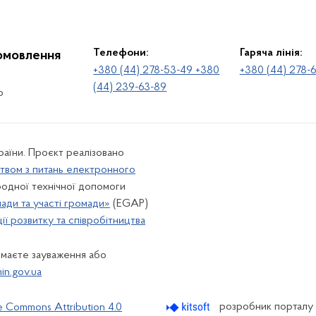
Телефони:
Гаряча лінія:
іомовлення
+380 (44) 278-53-49 +380
+380 (44) 278-
(44) 239-63-89
о
раїни. Проєкт реалізовано
твом з питань електронного
одної технічної допомоги
лади та участі громади»
(EGAP)
ї розвитку та співробітництва
 маєте зауваження або
n.gov.ua
розробник порталу
e Commons Attribution 4.0