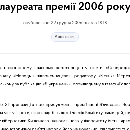
лауреата премії 2006 рок
опубліковано 22 грудня 2006 року о 18:18
Архів новин
позаштатному власному кореспонденту газети «Северодоне
урналу «Молодь і підприємництво», редактору «Вісника Мережі
кому за публікацію «Я-українець», оприлюднену в газеті «Голо
о 21 пропозицію про присудження премії імені В’ячеслава Чо
на увагу. Проте, на погляд більшості членів Комітету, саме цей, 
у кібернетики
Київського національного університету імені Тара
нню історичної пам’яті
народу, його національної свідомості та са