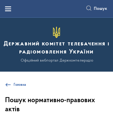
до
основного
Пошук
вмісту
Menu
Державний комітет телебачення і
радіомовлення України
Офіційний вебпортал Держкомтелерадіо
Головна
Пошук нормативно-правових
актів