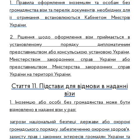
1. Правила оформлення іноземцям та особам без
громадянства візи та перелік документів, необхідних для
її отримання, встановлюються Кабінетом Міністрів
України.
2. Рішення щодо оформлення візи приймається в
установленому порядку дипломатичним
представництвом або консульською установою України,
Міністерством закордонних справ України або
представництвом Міністерства закордонних справ
України на території України.
Стаття 11. Підстави для відмови в наданні
візи
1. Іноземцю або особі без громадянства може бути
відмовлено в наданні візи у разі:
загрози національній безпеці держави або охороні
громадського порядку, забезпеченню охорони здоров'я,
захисту прав і законних інтересів громадян України та