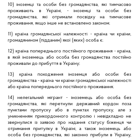
10) іноземці та особи без громадянства, які тимчасово
проживають в Україні, - іноземці та особи без
громадянства, які отримали посвідку на тимчасове
проживання, якщо інше не встановлено законом;
11) країна громадянської належності - країна чи країни,
громадянином (підданим) якої (яких) особа є;
12) країна попереднього постійного проживання - країна,
в якій іноземець або особа без громадянства постійно
проживали до прибуття в Україну;
13) країна походження іноземця або особи без
громадянства - країна чи країни громадянської належності
або країна попереднього постійного проживання;
14) нелегальний мігрант - іноземець або особа без
громадянства, які перетнули державний кордон поза
пунктами пропуску або в пунктах пропуску, але з
уникненням прикордонного контролю і невідкладно не
звернулися із заявою про надання статусу біженця чи
отримання притулку в Україні, а також іноземець або
особа без громадянства, які законно прибули в Україну,