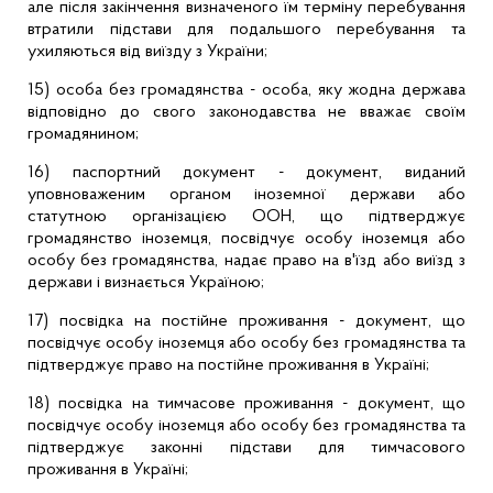
але після закінчення визначеного їм терміну перебування
втратили підстави для подальшого перебування та
ухиляються від виїзду з України;
15) особа без громадянства - особа, яку жодна держава
відповідно до свого законодавства не вважає своїм
громадянином;
16) паспортний документ - документ, виданий
уповноваженим органом іноземної держави або
статутною організацією ООН, що підтверджує
громадянство іноземця, посвідчує особу іноземця або
особу без громадянства, надає право на в'їзд або виїзд з
держави і визнається Україною;
17) посвідка на постійне проживання - документ, що
посвідчує особу іноземця або особу без громадянства та
підтверджує право на постійне проживання в Україні;
18) посвідка на тимчасове проживання - документ, що
посвідчує особу іноземця або особу без громадянства та
підтверджує законні підстави для тимчасового
проживання в Україні;