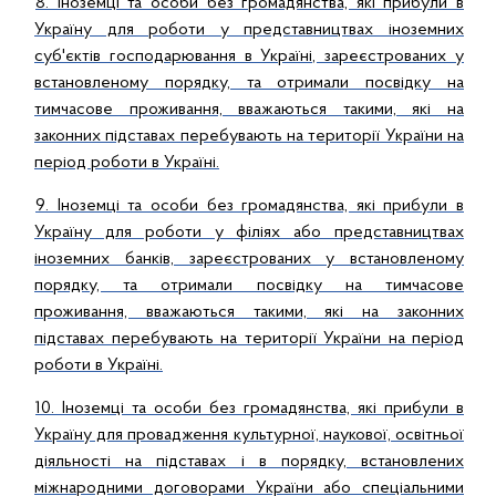
8. Іноземці та особи без громадянства, які прибули в
Україну для роботи у представництвах іноземних
суб'єктів господарювання в Україні, зареєстрованих у
встановленому порядку, та отримали посвідку на
тимчасове проживання, вважаються такими, які на
законних підставах перебувають на території України на
період роботи в Україні.
9. Іноземці та особи без громадянства, які прибули в
Україну для роботи у філіях або представництвах
іноземних банків, зареєстрованих у встановленому
порядку, та отримали посвідку на тимчасове
проживання, вважаються такими, які на законних
підставах перебувають на території України на період
роботи в Україні.
10. Іноземці та особи без громадянства, які прибули в
Україну для провадження культурної, наукової, освітньої
діяльності на підставах і в порядку, встановлених
міжнародними договорами України або спеціальними