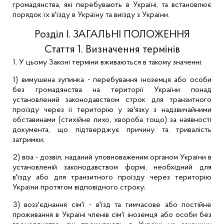
громадянства, які перебувають в Україні, та встановлює
порядок їх в'їзду в Україну та виїзду з України.
Розділ I. ЗАГАЛЬНІ ПОЛОЖЕННЯ
Стаття 1. Визначення термінів
1. У цьому Законі терміни вживаються в такому значенні:
1) вимушена зупинка - перебування іноземця або особи
без громадянства на території України понад
установлений законодавством строк для транзитного
проїзду через її територію у зв'язку з надзвичайними
обставинами (стихійне лихо, хвороба тощо) за наявності
документа, що підтверджує причину та тривалість
затримки;
2) віза - дозвіл, наданий уповноваженим органом України в
установленій законодавством формі, необхідний для
в'їзду або для транзитного проїзду через територію
України протягом відповідного строку;
3) возз'єднання сім'ї - в'їзд та тимчасове або постійне
проживання в Україні членів сім'ї іноземця або особи без