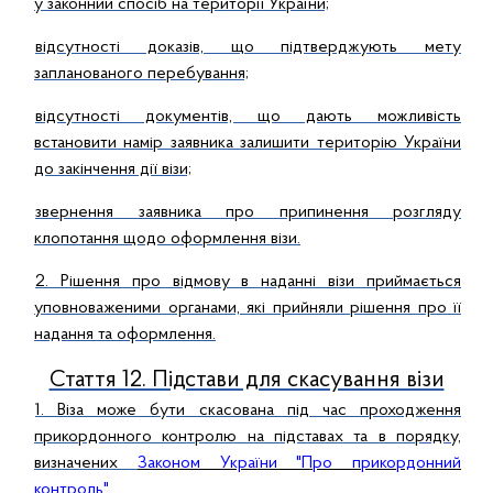
у законний спосіб на території України;
відсутності доказів, що підтверджують мету
запланованого перебування;
відсутності документів, що дають можливість
встановити намір заявника залишити територію України
до закінчення дії візи;
звернення заявника про припинення розгляду
клопотання щодо оформлення візи.
2. Рішення про відмову в наданні візи приймається
уповноваженими органами, які прийняли рішення про її
надання та оформлення.
Стаття 12. Підстави для скасування візи
1. Віза може бути скасована під час проходження
прикордонного контролю на підставах та в порядку,
визначених
Законом України "Про прикордонний
контроль"
.