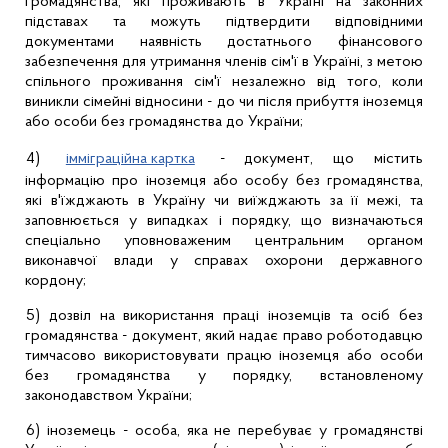
громадянства, які проживають в Україні на законних
підставах та можуть підтвердити відповідними
документами наявність достатнього фінансового
забезпечення для утримання членів сім'ї в Україні, з метою
спільного проживання сім'ї незалежно від того, коли
виникли сімейні відносини - до чи після прибуття іноземця
або особи без громадянства до України;
4)
імміграційна картка
- документ, що містить
інформацію про іноземця або особу без громадянства,
які в'їжджають в Україну чи виїжджають за її межі, та
заповнюється у випадках і порядку, що визначаються
спеціально уповноваженим центральним органом
виконавчої влади у справах охорони державного
кордону;
5) дозвіл на використання праці іноземців та осіб без
громадянства - документ, який надає право роботодавцю
тимчасово використовувати працю іноземця або особи
без громадянства у порядку, встановленому
законодавством України;
6) іноземець - особа, яка не перебуває у громадянстві