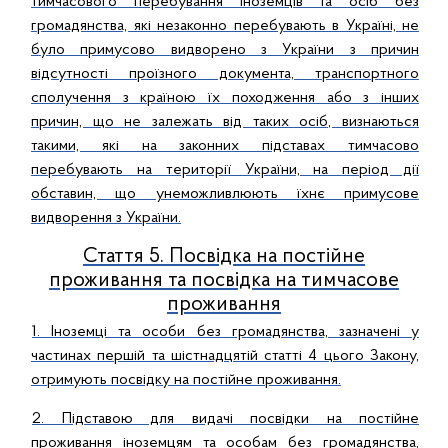
тимчасового перебування іноземців та осіб без
громадянства, які незаконно перебувають в Україні, не
було примусово видворено з України з причин
відсутності проїзного документа, транспортного
сполучення з країною їх походження або з інших
причин, що не залежать від таких осіб, визнаються
такими, які на законних підставах тимчасово
перебувають на території України, на період дії
обставин, що унеможливлюють їхнє примусове
видворення з України.
Стаття 5. Посвідка на постійне
проживання та посвідка на тимчасове
проживання
1. Іноземці та особи без громадянства, зазначені у
частинах першій та шістнадцятій статті 4 цього Закону,
отримують посвідку на постійне проживання.
2. Підставою для видачі посвідки на постійне
проживання іноземцям та особам без громадянства,