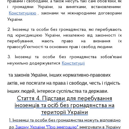
правами і свободами, а також несуть такі самі обов'язки, як
і громадяни України, за винятками, встановленими
Конституцією
, законами чи міжнародними договорами
України.
2. Іноземці та особи без громадянства, які перебувають
під юрисдикцією України, незалежно від законності їх
перебування, мають право на визнання їх
правосуб'єктності та основних прав і свобод людини.
3. Іноземці та особи без громадянства зобов'язані
неухильно
додержуватися
Конституції
та законів України, інших нормативно-правових
актів, не посягати на права і свободи, честь і гідність
інших людей, інтереси суспільства та держави.
Стаття 4. Підстави для перебування
іноземців та осіб без громадянства на
території України
1. Іноземці та особи без громадянства можуть відповідно
до
Закону України "Про імміграцію"
іммігрувати в Україну