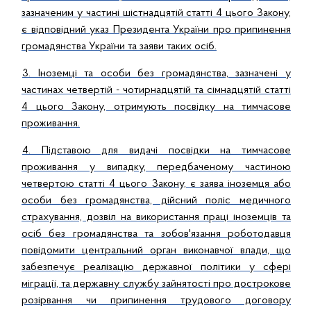
зазначеним у частині шістнадцятій статті 4 цього Закону,
є відповідний указ Президента України про припинення
громадянства України та заяви таких осіб.
3. Іноземці та особи без громадянства, зазначені у
частинах четвертій - чотирнадцятій та сімнадцятій статті
4 цього Закону, отримують посвідку на тимчасове
проживання.
4. Підставою для видачі посвідки на тимчасове
проживання у випадку, передбаченому частиною
четвертою статті 4 цього Закону, є заява іноземця або
особи без громадянства, дійсний поліс медичного
страхування, дозвіл на використання праці іноземців та
осіб без громадянства та зобов'язання роботодавця
повідомити центральний орган виконавчої влади, що
забезпечує реалізацію державної політики у сфері
міграції, та державну службу зайнятості про дострокове
розірвання чи припинення трудового договору