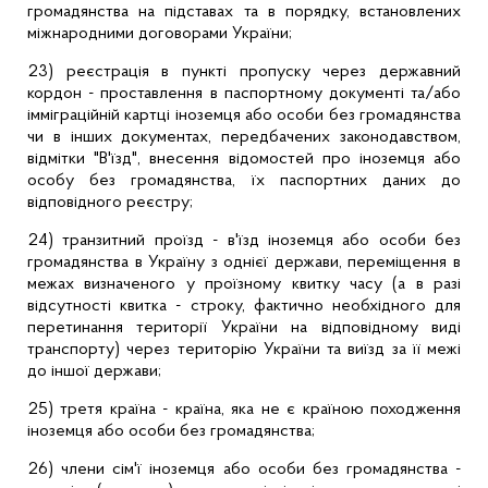
громадянства на підставах та в порядку, встановлених
міжнародними договорами України;
23) реєстрація в пункті пропуску через державний
кордон -
проставлення
в паспортному документі та/або
імміграційній картці іноземця або особи без громадянства
чи в інших документах, передбачених законодавством,
відмітки "В'їзд", внесення відомостей про іноземця або
особу без громадянства, їх паспортних даних до
відповідного реєстру;
24) транзитний проїзд - в'їзд іноземця або особи без
громадянства в Україну з однієї держави, переміщення в
межах визначеного у проїзному квитку часу (а в разі
відсутності квитка - строку, фактично необхідного для
перетинання території України на відповідному виді
транспорту) через територію України та виїзд за її межі
до іншої держави;
25) третя країна - країна, яка не є країною походження
іноземця або особи без громадянства;
26) члени сім'ї іноземця або особи без громадянства -