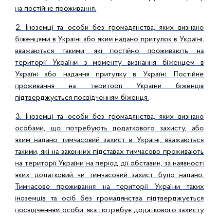
на постійне проживання.
2. Іноземці та особи без громадянства, яких визнано
біженцями в Україні або яким надано притулок в Україні,
вважаються такими, які постійно проживають на
території України з моменту визнання біженцем в
Україні або надання притулку в Україні. Постійне
проживання на території України біженців
підтверджується посвідченням біженця.
3. Іноземці та особи без громадянства, яких визнано
особами, що потребують додаткового захисту, або
яким надано тимчасовий захист в Україні, вважаються
такими, які на законних підставах тимчасово проживають
на території України на період дії обставин, за наявності
яких додатковий чи тимчасовий захист було надано.
Тимчасове проживання на території України таких
іноземців та осіб без громадянства підтверджується
посвідченням особи, яка потребує додаткового захисту