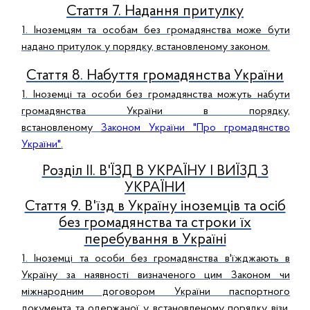
Стаття 7. Надання притулку
1. Іноземцям та особам без громадянства може бути
надано притулок у порядку, встановленому законом.
Стаття 8. Набуття громадянства України
1. Іноземці та особи без громадянства можуть набути
громадянства України в порядку,
встановленому
Законом України "Про громадянство
України"
.
Розділ II. В'ЇЗД В УКРАЇНУ І ВИЇЗД З
УКРАЇНИ
Стаття 9. В'їзд в Україну іноземців та осіб
без громадянства та строки їх
перебування в Україні
1. Іноземці та особи без громадянства в'їжджають в
Україну за наявності визначеного цим Законом чи
міжнародним договором України паспортного
документа та одержаної у встановленому порядку візи,