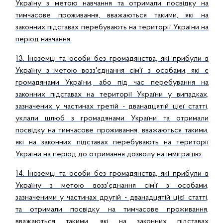
Україну з метою навчання та отримали посвідку на
тимчасове проживання, вважаються такими, які на
законних підставах перебувають на території України на
період навчання.
13. Іноземці та особи без громадянства, які прибули в
Україну з метою возз'єднання сім'ї з особами, які є
громадянами України, або під час перебування на
законних підставах на території України у випадках,
зазначених у частинах третій - дванадцятій цієї статті,
уклали шлюб з громадянами України та отримали
посвідку на тимчасове проживання, вважаються такими,
які на законних підставах перебувають на території
України на період до отримання дозволу на імміграцію.
14. Іноземці та особи без громадянства, які прибули в
Україну з метою возз'єднання сім'ї з особами,
зазначеними у частинах другій - дванадцятій цієї статті,
та отримали посвідку на тимчасове проживання,
вважаються такими, які на законних підставах