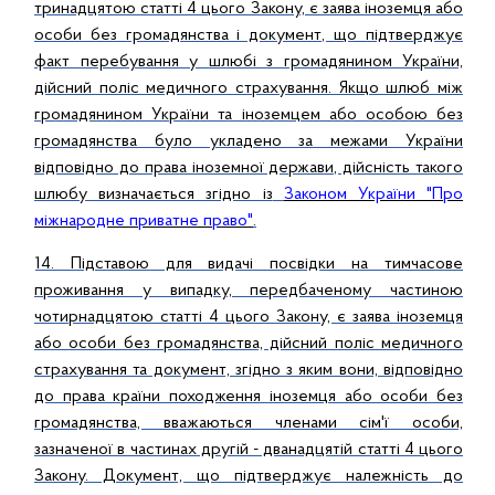
тринадцятою статті 4 цього Закону, є заява іноземця або
особи без громадянства і документ, що підтверджує
факт перебування у шлюбі з громадянином України,
дійсний поліс медичного страхування. Якщо шлюб між
громадянином України та іноземцем або особою без
громадянства було укладено за межами України
відповідно до права іноземної держави, дійсність такого
шлюбу визначається згідно із
Законом України "Про
міжнародне приватне право"
.
14. Підставою для видачі посвідки на тимчасове
проживання у випадку, передбаченому частиною
чотирнадцятою статті 4 цього Закону, є заява іноземця
або особи без громадянства, дійсний поліс медичного
страхування та документ, згідно з яким вони, відповідно
до права країни походження іноземця або особи без
громадянства, вважаються членами сім'ї особи,
зазначеної в частинах другій - дванадцятій статті 4 цього
Закону. Документ, що підтверджує належність до