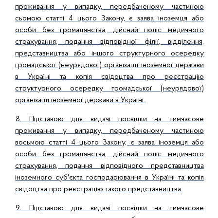
проживання у випадку, передбаченому частиною
сьомою статті 4 цього Закону, є заява іноземця або
особи без громадянства, дійсний поліс медичного
страхування, подання відповідної філії, відділення,
представництва або іншого структурного осередку
громадської (неурядової) організації іноземної держави
в Україні та копія свідоцтва про реєстрацію
структурного осередку громадської (неурядової)
організації іноземної держави в Україні.
8. Підставою для видачі посвідки на тимчасове
проживання у випадку, передбаченому частиною
восьмою статті 4 цього Закону, є заява іноземця або
особи без громадянства, дійсний поліс медичного
страхування, подання відповідного представництва
іноземного суб'єкта господарювання в Україні та копія
свідоцтва про реєстрацію такого представництва.
9. Підставою для видачі посвідки на тимчасове