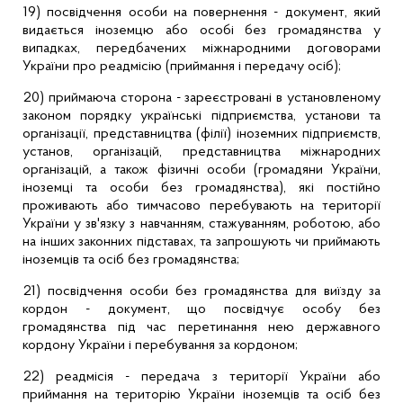
19) посвідчення особи на повернення - документ, який
видається іноземцю або особі без громадянства у
випадках, передбачених міжнародними договорами
України про
реадмісію
(приймання і передачу осіб);
20) приймаюча сторона - зареєстровані в установленому
законом порядку українські підприємства, установи та
організації, представництва (філії) іноземних підприємств,
установ, організацій, представництва міжнародних
організацій, а також фізичні особи (громадяни України,
іноземці та особи без громадянства), які постійно
проживають або тимчасово перебувають на території
України у зв'язку з навчанням, стажуванням, роботою, або
на інших законних підставах, та запрошують чи приймають
іноземців та осіб без громадянства;
21) посвідчення особи без громадянства для виїзду за
кордон - документ, що посвідчує особу без
громадянства під час перетинання нею державного
кордону України і перебування за кордоном;
22)
реадмісія
- передача з території України або
приймання на територію України іноземців та осіб без