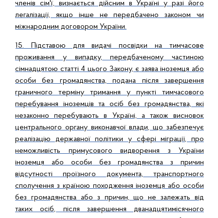
членів сім'ї, визнається дійсним в Україні у разі його
легалізації, якщо інше не передбачено законом чи
міжнародним договором України.
15. Підставою для видачі посвідки на тимчасове
проживання у випадку, передбаченому частиною
сімнадцятою статті 4 цього Закону, є заява іноземця або
особи без громадянства, подана після завершення
граничного терміну тримання у пункті тимчасового
перебування іноземців та осіб без громадянства, які
незаконно перебувають в Україні, а також висновок
центрального органу виконавчої влади, що забезпечує
реалізацію державної політики у сфері міграції, про
неможливість примусового видворення з України
іноземця або особи без громадянства з причин
відсутності проїзного документа, транспортного
сполучення з країною походження іноземця або особи
без громадянства або з причин, що не залежать від
таких осіб, після завершення дванадцятимісячного