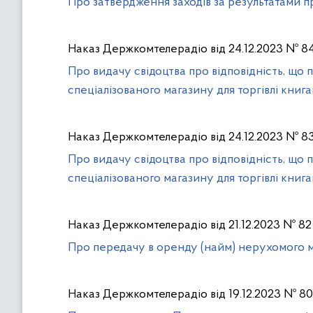
Про затвердження заходів за результатами 
т
и
с
Наказ Держкомтелерадіо від 24.12.2023 № 8
ь
Про видачу свідоцтва про відповідність, щ
д
спеціалізованого магазину для торгівлі книг
о
ф
і
Наказ Держкомтелерадіо від 24.12.2023 № 8
л
Про видачу свідоцтва про відповідність, щ
ь
спеціалізованого магазину для торгівлі книг
т
р
і
Наказ Держкомтелерадіо від 21.12.2023 № 82
в
Про передачу в оренду (найм) нерухомого
Наказ Держкомтелерадіо від 19.12.2023 № 80