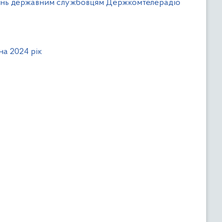
тань державним службовцям Держкомтелерадіо
а 2024 рік