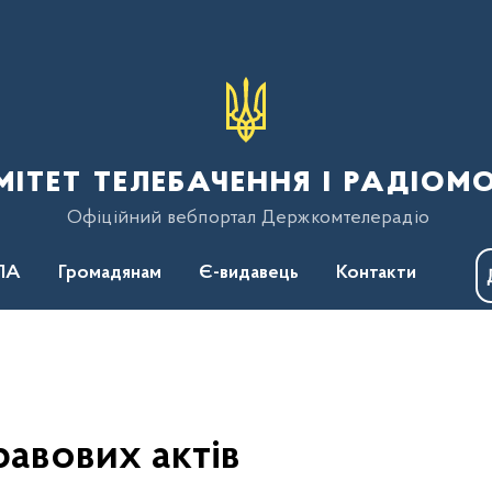
тет телебачення і радіом
Офіційний вебпортал Держкомтелерадіо
ПА
Громадянам
Є-видавець
Контакти
авових актів