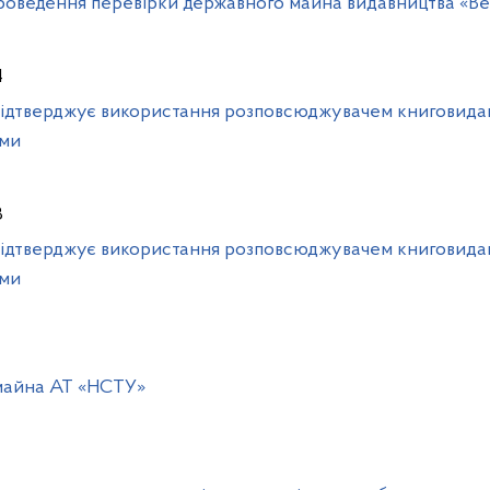
проведення перевірки державного майна видавництва «В
4
о підтверджує використання розповсюджувачем книговида
ами
3
о підтверджує використання розповсюджувачем книговида
ами
 майна АТ «НСТУ»