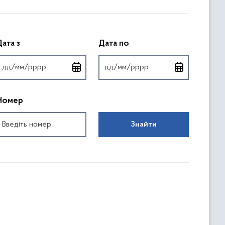
Введіть дату у форматі
Введіть дату у форматі
ата з
Дата по
Номер
Знайти