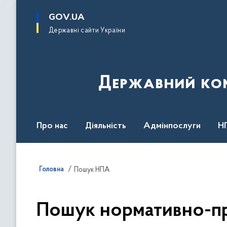
до
основного
GOV.UA
вмісту
Державні сайти України
Державний комі
Про нас
Діяльність
Адмінпослуги
Н
Головна
Пошук НПА
Пошук нормативно-пр