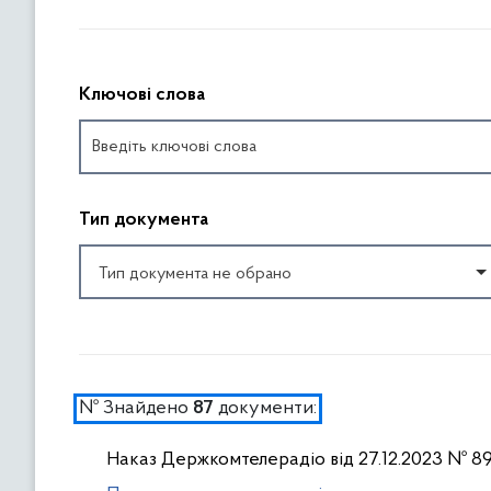
П
р
Ключові слова
о
п
у
с
т
Тип документа
и
т
Тип документа не обрано
и
ф
П
і
о
л
в
ь
е
№ Знайдено
документи:
87
т
р
р
н
Наказ Держкомтелерадіо від 27.12.2023 № 8
и
у