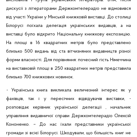
висловила і група українських літераторів. Втім, після
дискусії з літераторами
Держкомтелерадіо
не відмовився
від участі України у Мінській книжковій виставці. До столиці
Білорусі поїхала делегація українських видавців, а на
виставці було відкрито Національну книжкову експозицію.
На площі в 16 квадратних метрів було представлено
близько 500 видань від
ста вітчизняних видавництв різної
форми власності. Для порівняння: почесний гість Німеччина
на виставковій площі в 250 квадратних метрів представила
близько 700 книжкових новинок.
- Українська книга викликала величезний інтерес як у
фахівців, так і у пересічних відвідувачів виставки, -
розповідає керівник української делегації , начальник
управління видавничої справи
Держкомтелерадіо
Олексій
Кононенко. – До нас їхали представники української
громади зі всієї Білорусі. Шкодували, що більшість книг не