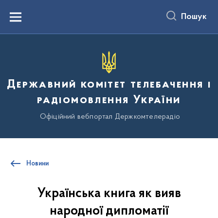
до
основного
Пошук
вмісту
Menu
Державний комітет телебачення і
радіомовлення України
Офіційний вебпортал Держкомтелерадіо
Новини
Українська книга як вияв
народної дипломатії