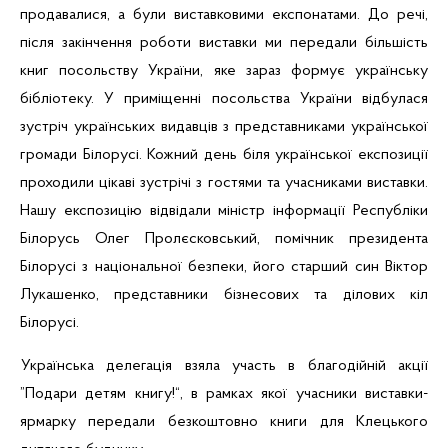
продавалися, а були виставковими експонатами. До речі,
після закінчення роботи виставки ми передали більшість
книг посольству України, яке зараз формує українську
бібліотеку. У приміщенні посольства України відбулася
зустріч українських видавців з представниками української
громади Білорусі. Кожний день біля української експозиції
проходили цікаві зустрічі з гостями та учасниками виставки.
Нашу експозицію відвідали міністр інформації Республіки
Білорусь Олег
Пролєсковський
,
помічник президента
Білорусі з національної безпеки, його старший син Віктор
Лукашенко, представники бізнесових та ділових кіл
Білорусі.
Українська делегація взяла участь в благодійній акції
”Подари
детям
книгу!“, в рамках якої учасники виставки-
ярмарку передали безкоштовно книги для
Клецького