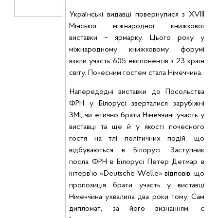
Українські видавці повернулися з
XVIIІ
Мінської міжнародної книжкової
виставки – ярмарку. Цього року у
міжнародному книжковому форумі
взяли участь
605 експонентів з 23 країн
світу. Почесним гостем
стала Німеччина.
Напередодні виставки до Посольства
ФРН у Білорусі зверталися зарубіжні
ЗМІ, чи етично брати Німеччині участь у
виставці та ще й у якості почесного
гостя на тлі політичних подій, що
відбуваються в Білорусі. Заступник
посла ФРН в Білорусі Петер
Детмар
в
інтерв’ю «
Deutsch
e
W
elle
» відповів, що
пропозиція брати участь у виставці
Німеччина ухвалила два роки тому. Сам
дипломат, за його визнанням, є