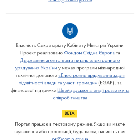
office@comin.gov.ua
Власність Секретаріату Кабінету Міністрів України.
Проєкт реалізовано
Фондом Східна Європа
та
Державним агентством з питань електронного
урядування України
у межах програми міжнародної
технічної допомоги
«Електронне врядування задля
підзвітності влади та участі громади»
(EGAP) , за
фінансової підтримки
Швейцарської агенції розвитку та
співробітництва
Портал працює в тестовому режимі. Якщо ви маєте
зауваження або пропозиції, будь ласка, напишіть нам:
pr@comin.gov.ua