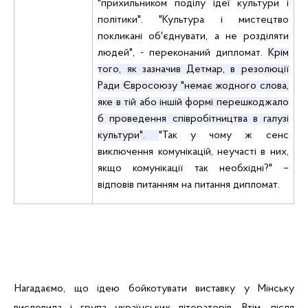
"прихильником поділу ідеї культури і
політики". "Культура і мистецтво
покликані об'єднувати, а не розділяти
людей", - переконаний дипломат.
Крім
того, як зазначив
Детмар
, в резолюції
Ради Євросоюзу "немає жодного слова,
яке в тій або іншій формі перешкоджало
б проведення співробітництва в галузі
культури".
"Так у чому ж сенс
виключення комунікацій, неучасті в них,
якщо комунікації так необхідні?" –
відповів питанням на питання дипломат.
Нагадаємо, що ідею бойкотувати виставку у Мінську