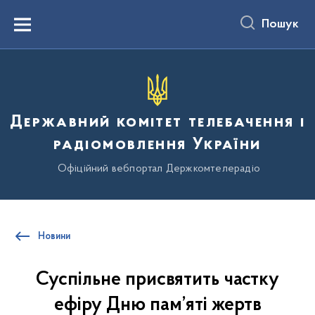
до
основного
Пошук
вмісту
Menu
Державний комітет телебачення і
радіомовлення України
Офіційний вебпортал Держкомтелерадіо
Новини
Суспільне присвятить частку
ефіру Дню пам’яті жертв