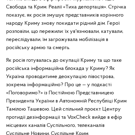
Свобода та Крим. Реалії «Тиха депортація». Стрічка
показує, як росія змушує представників корінного
народу Криму знову покидати рідний дім. Герої
розповіли, що пережили: їх ув'язнювали, катували,
переслідували, їм загрожувала мобілізація в
російську армію та смерть.
Як росія готувалась до окупації Криму та що таке
російська інформаційна блокада у Криму? Як
Україна проводитиме деокупацію півострова,
зокрема інформаційно? Про це — у подкасті
«Поговоримо?» із Постійною Представницею
Президента України в Автономній Республіці Крим
Тамілою Ташевою. Цей спільний проєкт Центру
протидії дезінформації та VoxCheck вийде в ефір
місцевих каналів Суспільного, телеканалів
Суспільне Новини, Суспільне Крим.