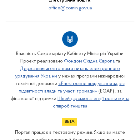
Електронна пошта:
office@comin.gov.ua
Власність Секретаріату Кабінету Міністрів України.
Проєкт реалізовано
Фондом Східна Європа
та
Державним агентством з питань електронного
урядування України
у межах програми міжнародної
технічної допомоги
«Електронне врядування задля
підзвітності влади та участі громади»
(EGAP) , за
фінансової підтримки
Швейцарської агенції розвитку та
співробітництва
Портал працює в тестовому режимі. Якщо ви маєте
зауваження або пропозиції, будь ласка, напишіть нам: