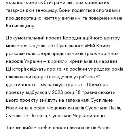
українськими субтитрами шістьох кримських
татар-свідків геноциду. Вони поділяться спогадами
про депортацію, життя у вигнанні та повернення на
Батьківщину.
Документальний проєкт Координаційного центру
мовлення нацспільнот Суспільного «Мій Крим»
розкаже нові
історії представників трьох корінних
народів України — киримли, кримчаків та караїмів.
Ці історії свідчать про те, як росіяни упродовж років
нівелювали одну зі складових української
ідентичності — мультикультурність. Прем’єра
проєкту відбулася у 2023 році. 18 травня сюжети
цього проєкту вийдуть на телеканалі Суспільне
Новини та в ефірі місцевих каналів Суспільне Львів,
Суспільне Полтава, Суспільне Черкаси тощо.
Там же вийде в ефір проєкт журналістів Радіо