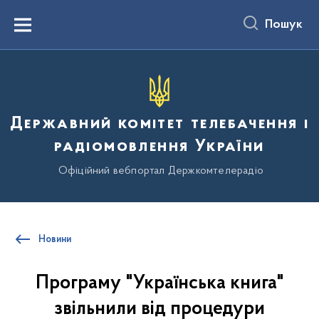
до
основного
Пошук
вмісту
Menu
Державний комітет телебачення і
радіомовлення України
Офіційний вебпортал Держкомтелерадіо
Новини
Програму "Українська книга"
звільнили від процедури