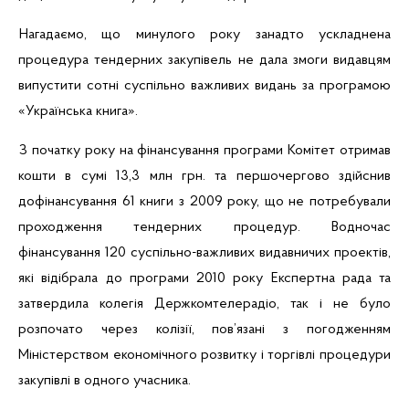
Нагадаємо, що минулого року занадто ускладнена
процедура тендерних закупівель не дала змоги видавцям
випустити сотні суспільно важливих видань за програмою
«Українська книга».
З початку року на фінансування програми Комітет отримав
кошти в сумі 13,3
млн
грн. та першочергово здійснив
дофінансування
61 книги з 2009 року, що
не потребували
проходження тендерних процедур.
Водночас
фінансування
120
суспільно-важливих видавничих проектів,
які відібрала до програми 2010 року Експертна рада та
затвердила колегія
Держкомтелерадіо
,
так і не було
розпочато через колізії, пов’язані з погодженням
Міністерством
економічного розвитку і торгівлі процедури
закупівлі в одного учасника.