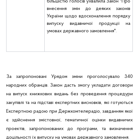
більшістю голосів ухвалила Закон "Про
внесення змін до деяких законів
України щодо вдосконалення порядку
випуску видавничої продукції на
умовах державного замовлення".
За запропоновані Урядом зміни проголосувало 340
народних обранців. Закон дасть змогу укладати договори
на випуск книжкових видань без проведення процедури
закупівлі та на підставі експертних висновків, які готуються
Експертною радою при
Держкомтелерадіо
, завданням якої
є здійснення змістовної, тематичної оцінки видавничих
проектів, запропонованих до програми, та визначення
доцільності їх випуску на умовах державного замовлення.