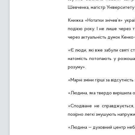
Шевченка,
магістр Університет
Книжка
«Нотатки знічев’я» укра
подією року. І не лише через т
через актуальність думок
Кенко-
«Є люди, які вже забули святі с
натомість потопають у
розкош
розуму».
«Марні зміни гірші за відсутність 
«Людина, яка твердо вирішила о
«Сподіване не справджується
позірно
легкі змушують напруж
«Людина — духовний центр неба 