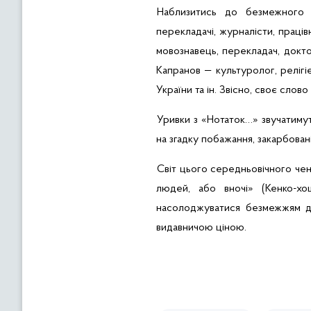
Наблизитись до безмежного
перекладачі, журналісти, праців
мовознавець, перекладач, докто
Капранов
— культуролог,
релігі
України та ін. Звісно, своє слов
Уривки з «Нотаток…»
звучатиму
на згадку побажання, закарбовані
Світ цього середньовічного чен
людей, або вночі» (
Кенко-хо
насолоджуватися безмежжям 
видавничою ціною.