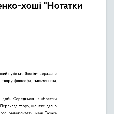
енко-хоші "Нотатки
вний путівник: Японія» державне
 твору філософа, письменника,
и доби Середньовіччя «Нотатки
 Переклад твору, що вже давно
ного університету імені Тараса