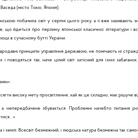
у
Васеда
(місто Токіо, Японія).
їнською побачила світ у серпні цього року, а її вже
називають з
е, що йдеться про перлину японської класичної літератури і вс
хоші
в сучасному бутті України.
тародавні принципи управління державою, не помічають ні стражда
ах
і поводяться так, наче цілий світ затісний для їхніх забагано
змін».
сягти високу мету просвітлення, хай як це складно, має рішуче в
, а непередбачене збувається. Проблемні начебто питання
ро
итися…»
і землі. Всесвіт безмежний, і людська натура безмежна так само»