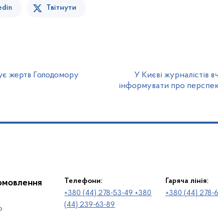
edin
Твітнути
ує жертв Голодомору
У Києві журналістів 
інформувати про перспек
Телефони:
Гаряча лінія:
іомовлення
+380 (44) 278-53-49 +380
+380 (44) 278-
(44) 239-63-89
о