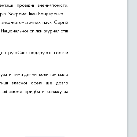
ації провідні вчені-японісти,
трів. Зокрема: Іван Бондаренко —
фізико-математичних наук,
Сергій
аціональної спілки журналістів
 центру «Сан» подарують гостям
увати тими днями, коли там мало
 тиші власної оселі ще довго
налі зможе придбати книжку за