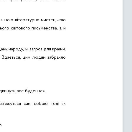
начною літературно-мистецькою
ього світового письменства, а й
нь народу, ні загроз для країни,
к. Здається, цим людям забракло
ідкинути все буденне».
зв
’
яжуться
самі собою, тоді як
.