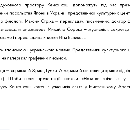
 духовного простору
Кенко-хоші
допоможуть під час презент
ники посольства Японії в Україні і представники культурних цен
р філології, Максим Стріха — перекладач, письменник, доктор 
єзнавець
,
японознавець
,
Михайло Сорока — журналіст, секретар Н
о скаже і перекладачка книжки Ніна Баликова.
ть японською і українською мовами. Представники культурного
 на папері
каліграфічним письмом.
ця — справжній Храм Думки. А «храми й святилища краще відвід
ші
).
Щоби після презентації книжки «Нотатки знічев'я» у
духу
Кенко-хоші
кожен з учасників свята у Мистецькому Арсе