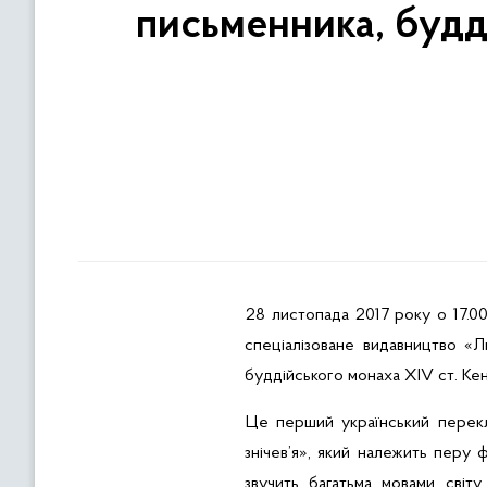
письменника, будд
28 листопада 2017 року
о 17.0
спеціалізоване видавництво «
буддійського монаха XIV ст.
Кен
Це перший український перекл
знічев’я», який належить перу 
звучить багатьма мовами світу