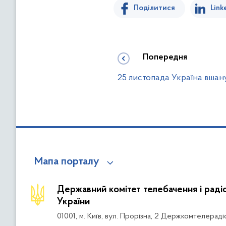
Поділитися
Link
Попередня
25 листопада Україна вшан
Мапа порталу
Державний комітет телебачення і рад
України
01001, м. Київ, вул. Прорізна, 2 Держкомтелераді