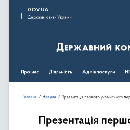
до
основного
GOV.UA
вмісту
Державні сайти України
Державний комі
Про нас
Діяльність
Адмінпослуги
Н
Головна
Новини
Презентація перш