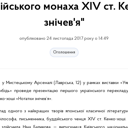
ійського монаха XIV ст. К
знічев'я"
опубліковано 24 листопада 2017 року о 14:49
Оголошення
0 у Мистецькому Арсеналі (Лаврська, 12) у рамках виставки «Уя
Либідь» проведе презентацію першого українського перекладу
ко-хоші
«Нотатки знічев’я».
ад одного з найкращих творів японської класичної літератур
філософа, письменника, буддійського ченця ХІ
V
ст.
Кенко-хоші
.
, здійснила Ніна Баликова — випускниця Київського національ