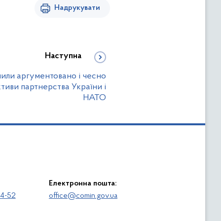
Надрукувати
Наступна
вчили аргументовано і чесно
тиви партнерства України і
НАТО
Електронна пошта:
64-52
office@comin.gov.ua