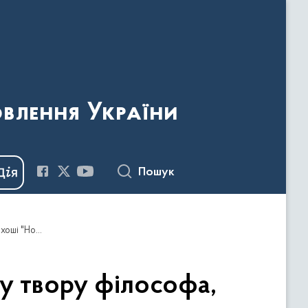
овлення України
Пошук
Презентація першого українського перекладу твору філософа, письменника, буддійського монаха XIV ст. Кенко-хоші "Нотатки знічев'я"
у твору філософа,