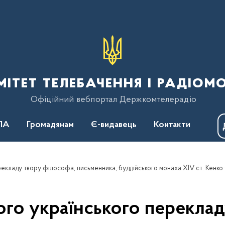
тет телебачення і радіом
Офіційний вебпортал Держкомтелерадіо
ПА
Громадянам
Є-видавець
Контакти
ого українського переклад