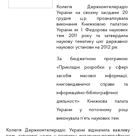
Колегія Держкомтелерадіо
України на своєму засіданні 20
грудня ц.р. проаналізувала
виконання Книжковою палатою
України ім. І. Федорова наукових
тем 2011 року та затвердила
наукову тематику цієї державної
наукової установи на 2012 рік.
За бюджетною програмою
«Прикладні розробки у сфері
засобів масової інформації,
книговидавничої справи та
інформаційно-бібліографічної
діяльності» Книжкова палата
України у поточному році
виконувала п’ять наукових тем.
Колегія Держкомтелерадіо України відзначила важливу