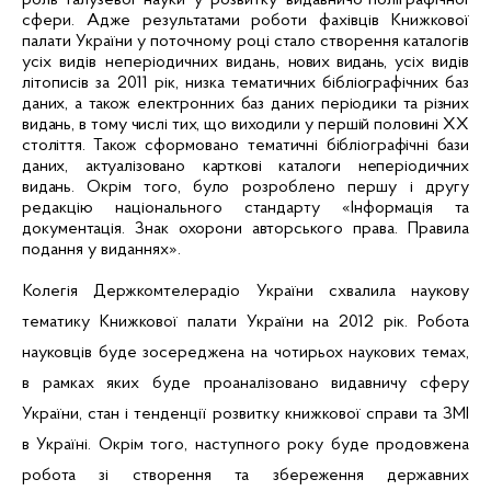
роль галузевої науки у розвитку видавничо-поліграфічної
сфери. Адже результатами роботи фахівців Книжкової
палати України у поточному році стало створення каталогів
усіх видів неперіодичних видань,
нових видань,
усіх видів
літописів за 2011 рік, низка
тематичних бібліографічних баз
даних, а також електронних баз даних періодики та різних
видань, в тому числі тих, що виходили у першій половині ХХ
століття. Також
сформовано
тематичні бібліографічні бази
даних, актуалізовано карткові каталоги неперіодичних
видань. Окрім того, було р
озроблено першу і другу
редакцію національного стандарту «Інформація та
документація. Знак охорони авторського права. Правила
подання у виданнях».
Колегія Держкомтелерадіо України схвалила наукову
тематику Книжкової палати України на 2012 рік. Робота
науковців буде зосереджена на чотирьох наукових темах,
в рамках яких буде проаналізовано видавничу сферу
України, стан і тенденції розвитку книжкової справи та ЗМІ
в Україні. Окрім того, наступного року буде продовжена
робота зі створення та збереження державних