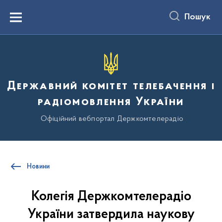
до
основного
Пошук
вмісту
Menu
Державний комітет телебачення і
радіомовлення України
Офіційний вебпортал Держкомтелерадіо
Новини
Колегія Держкомтелерадіо
України затвердила наукову