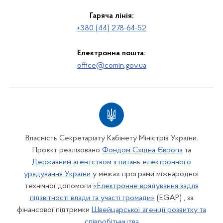
Гаряча лінія:
+380 (44) 278-64-52
Електронна пошта:
office@comin.gov.ua
Власність Секретаріату Кабінету Міністрів України.
Проєкт реалізовано
Фондом Східна Європа
та
Державним агентством з питань електронного
урядування України
у межах програми міжнародної
технічної допомоги
«Електронне врядування задля
підзвітності влади та участі громади»
(EGAP) , за
фінансової підтримки
Швейцарської агенції розвитку та
співробітництва