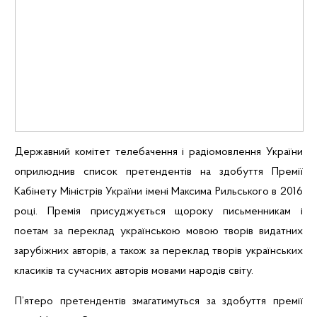
Державний комітет телебачення і радіомовлення України
оприлюднив список претендентів на здобуття Премії
Кабінету Міністрів України імені Максима Рильського в 2016
році. Премія присуджується щороку письменникам і
поетам за переклад українською мовою творів видатних
зарубіжних авторів, а також за переклад творів українських
класиків та сучасних авторів мовами народів світу.
П’ятеро претендентів змагатимуться за здобуття премії