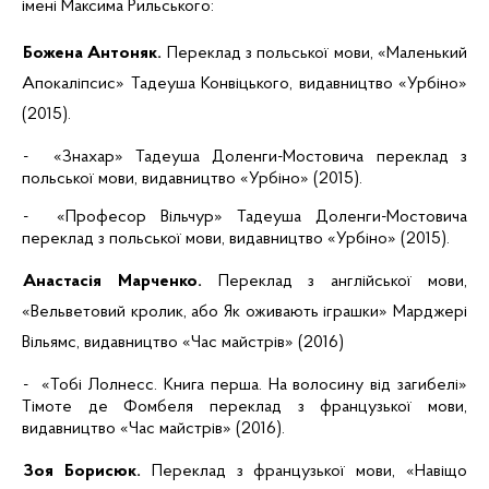
імені Максима Рильського:
Божена
Антоняк
.
Переклад з польської мови, «Маленький
Апокаліпсис»
Тадеуша
Конвіцького
, видавництво «
Урбіно
»
(2015).
-
«Знахар»
Тадеуша
Доленги-Мостовича
переклад з
польської мови, видавництво «
Урбіно
» (2015).
-
«Професор
Вільчур
»
Тадеуша
Доленги-Мостовича
переклад з польської мови, видавництво «
Урбіно
» (2015).
Анастасія Марченко.
Переклад з англійської мови,
«Вельветовий кролик, або Як оживають іграшки»
Марджері
Вільямс, видавництво «Час майстрів» (2016)
-
«Тобі
Лолнесс
. Книга перша. На волосину від загибелі»
Тімоте
де
Фомбеля
переклад з французької мови,
видавництво «Час майстрів» (2016).
Зоя Борисюк.
Переклад з французької мови, «Навіщо