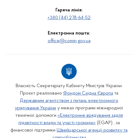
Гаряча лінія:
+380 (44) 278-64-52
Електронна пошта:
office@comin.gov.ua
Власність Секретаріату Кабінету Міністрів України.
Проєкт реалізовано
Фондом Східна Європа
та
Державним агентством з питань електронного
урядування України
у межах програми міжнародної
технічної допомоги
«Електронне врядування задля
підзвітності влади та участі громади»
(EGAP) , за
фінансової підтримки
Швейцарської агенції розвитку та
співробітництва