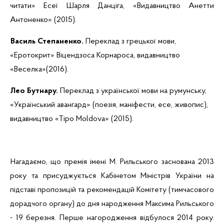
читати»
Есеї
Шарля
Данціга
, «Видавництво
Анетти
Антоненко» (2015).
Василь Степаненко.
Переклад з грецької мови,
«
Еротокрит
»
Віцендзоса
Корнароса
, видавництво
«Веселка»(2016).
Лео
Бутнару
.
Переклад з української мови на румунську,
«Український авангард» (поезія, маніфести, есе, живопис),
видавництво «
Tipo
Moldova
» (2015).
Нагадаємо, що премія імені М. Рильського заснована 2013
року та присуджується Кабінетом Міністрів України на
підставі пропозицій та рекомендацій Комітету (тимчасового
дорадчого органу) до дня народження Максима Рильського
- 19 березня. Перше нагородження відбулося 2014 року.