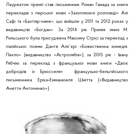
Лауреатом премії став письменник Роман
Гамада
за книги
перекладів з перської мови «Захоплюючі розповіді» Алі
Сафі
та «
Бахтіяр-наме
», що вийшли у 2011 та 2012 роках у
видавництві «Богдан». За 2014 рік Премія імені М.
Рильського була присуджена Максиму Стрісі за переклад з
італійської поеми Данте Аліг’єрі «Божественна комедія.
Пекло» (видавництво «Астролябія»), за 2015 рік - Івану
Рябчію
за переклад з французької мови книги «Двоє
добродіїв із Брюсселя» французько-бельгійського
письменника
Еріка
-
Емманюеля
Шмітта
(«Видавництво
Анетти
Антоненко»).