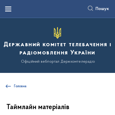
до
основного
Пошук
вмісту
Menu
Державний комітет телебачення і
радіомовлення України
Офіційний вебпортал Держкомтелерадіо
Головна
Таймлайн матеріалів