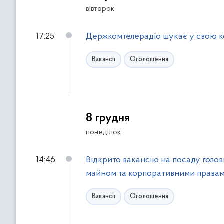
вівторок
17:25
Держкомтелерадіо шукає у свою к
Вакансії
Оголошення
8 грудня
понеділок
14:46
Відкрито вакансію на посаду голо
майном та корпоративними права
Вакансії
Оголошення