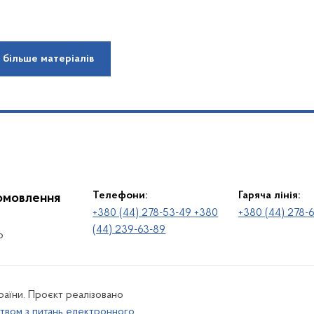
 більше матеріалів
Телефони:
Гаряча лінія:
іомовлення
+380 (44) 278-53-49 +380
+380 (44) 278-
(44) 239-63-89
о
раїни. Проєкт реалізовано
твом з питань електронного