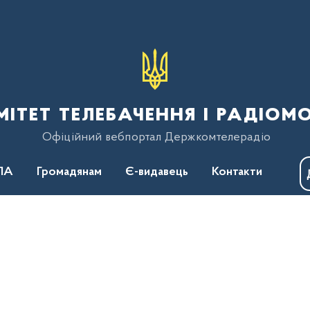
тет телебачення і радіом
Офіційний вебпортал Держкомтелерадіо
ПА
Громадянам
Є-видавець
Контакти