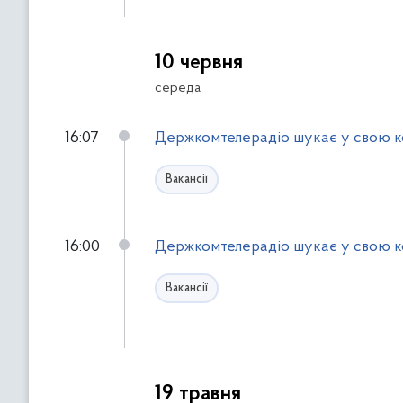
д
о
ф
10 червня
і
середа
л
ь
16:07
Держкомтелерадіо шукає у свою к
т
р
Вакансії
і
в
16:00
Держкомтелерадіо шукає у свою к
Вакансії
19 травня