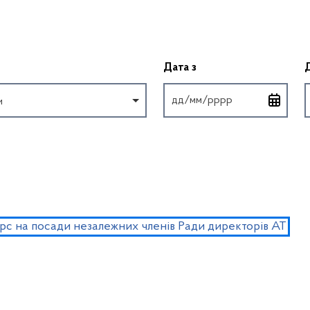
Введіть дату у форм
Дата з
и
с на посади незалежних членів Ради директорів АТ