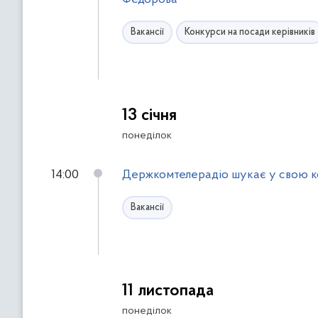
Вакансії
Конкурси на посади керівників
13 січня
понеділок
14:00
Держкомтелерадіо шукає у свою ком
Вакансії
11 листопада
понеділок