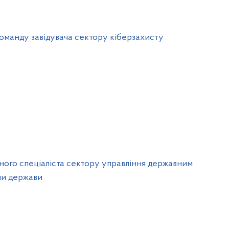
оманду завідувача сектору кіберзахисту
вного спеціаліста сектору управління державним
ми держави