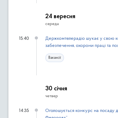
24 вересня
середа
15:40
Держкомтелерадіо шукає у свою ко
забезпечення, охорони праці та п
Вакансії
30 січня
четвер
14:35
Оголошується конкурс на посаду д
Федорова”