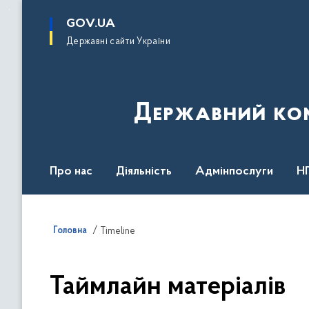
до
основного
GOV.UA
вмісту
Державні сайти України
Державний комі
Про нас
Діяльність
Адмінпослуги
Н
Головна
Timeline
Таймлайн матеріалів