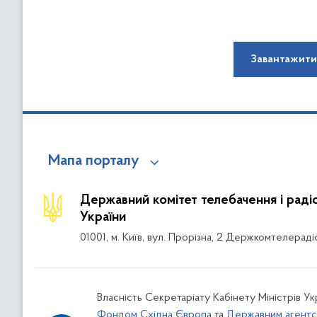
Завантажити
Мапа порталу
Державний комітет телебачення і рад
України
01001, м. Київ, вул. Прорізна, 2 Держкомтелераді
Власність Секретаріату Кабінету Міністрів Ук
Фондом Східна Європа
та
Державним агентс